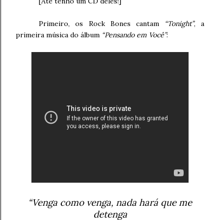
[Até tenho um CD deles!]
Primeiro, os Rock Bones cantam
“Tonight”
, a
primeira música do álbum
“Pensando em Você”
:
“Venga como venga, nada hará que me
detenga