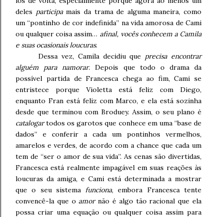
los de volta, especialmente porque agora ao menos um
deles
participa
mais da trama de alguma maneira, como
um “pontinho de cor indefinida” na vida amorosa de Cami
ou qualquer coisa assim…
afinal, vocês conhecem a Camila
e suas ocasionais loucuras
.
Dessa vez, Camila decidiu que
precisa encontrar
alguém para namorar
. Depois que todo o drama da
possível partida de Francesca chega ao fim, Cami se
entristece porque Violetta está feliz com Diego,
enquanto Fran está feliz com Marco, e ela está sozinha
desde que terminou com Broduey. Assim, o seu plano é
catalogar
todos os garotos que conhece em uma “base de
dados” e conferir a cada um pontinhos vermelhos,
amarelos e verdes, de acordo com a chance que cada um
tem de “ser o amor de sua vida”. As cenas são divertidas,
Francesca está realmente impagável em suas reações às
loucuras da amiga, e Cami está determinada a mostrar
que o seu sistema
funciona
, embora Francesca tente
convencê-la que o
amor
não é algo tão racional que ela
possa criar uma equação ou qualquer coisa assim para