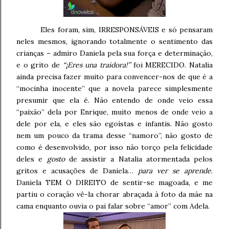
Eles foram, sim, IRRESPONSÁVEIS e só pensaram
neles mesmos, ignorando totalmente o sentimento das
crianças – admiro Daniela pela sua força e determinação,
e o grito de
“¡Eres una traidora!”
foi MERECIDO. Natalia
ainda precisa fazer muito para convencer-nos de que é a
“mocinha inocente” que a novela parece simplesmente
presumir que ela é. Não entendo de onde veio essa
“paixão” dela por Enrique, muito menos de onde veio a
dele por ela, e eles são egoístas e infantis. Não gosto
nem um pouco da trama desse “namoro”, não gosto de
como é desenvolvido, por isso não torço pela felicidade
deles e
gosto
de assistir a Natalia atormentada pelos
gritos e acusações de Daniela…
para ver se aprende
.
Daniela TEM O DIREITO de sentir-se magoada, e me
partiu o coração vê-la chorar abraçada à foto da mãe na
cama enquanto ouvia o pai falar sobre “amor” com Adela.