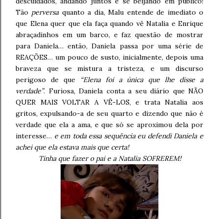
descuidados, andando juntos e se beijando em público!
Tão
perversa
quanto a dia, Malu entende de imediato o
que Elena quer que ela faça quando vê Natalia e Enrique
abraçadinhos em um barco, e faz questão de mostrar
para Daniela… então, Daniela passa por uma série de
REAÇÕES… um pouco de susto, inicialmente, depois uma
braveza que se mistura a tristeza, e um discurso
perigoso de que
“Elena foi a única que lhe disse a
verdade”
. Furiosa, Daniela conta a seu diário que NÃO
QUER MAIS VOLTAR A VÊ-LOS, e trata Natalia aos
gritos, expulsando-a de seu quarto e dizendo que não é
verdade que ela a ama, e que só se aproximou dela por
interesse…
e em toda essa sequência eu defendi Daniela e
achei que ela estava mais que certa!
Tinha que fazer o pai e a Natalia SOFREREM!