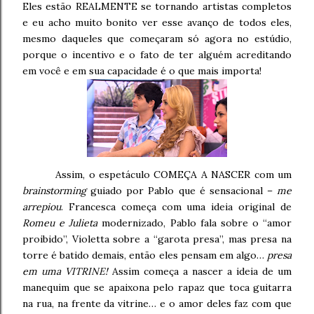
Eles estão REALMENTE se tornando artistas completos
e eu acho muito bonito ver esse avanço de todos eles,
mesmo daqueles que começaram só agora no estúdio,
porque o incentivo e o fato de ter alguém acreditando
em você e em sua capacidade é o que mais importa!
Assim, o espetáculo COMEÇA A NASCER com um
brainstorming
guiado por Pablo que é sensacional –
me
arrepiou
. Francesca começa com uma ideia original de
Romeu e Julieta
modernizado, Pablo fala sobre o “amor
proibido”, Violetta sobre a “garota presa”, mas presa na
torre é batido demais, então eles pensam em algo…
presa
em uma VITRINE!
Assim começa a nascer a ideia de um
manequim que se apaixona pelo rapaz que toca guitarra
na rua, na frente da vitrine… e o amor deles faz com que