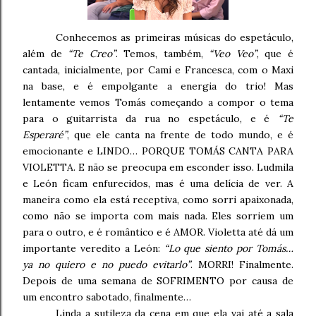
Conhecemos as primeiras músicas do espetáculo,
além de
“Te Creo”
. Temos, também,
“Veo Veo”
, que é
cantada, inicialmente, por Cami e Francesca, com o Maxi
na base, e é empolgante a energia do trio! Mas
lentamente vemos Tomás começando a compor o tema
para o guitarrista da rua no espetáculo, e é
“Te
Esperaré”
, que ele canta na frente de todo mundo, e é
emocionante e LINDO… PORQUE TOMÁS CANTA PARA
VIOLETTA. E não se preocupa em esconder isso. Ludmila
e León ficam enfurecidos, mas é uma delícia de ver. A
maneira como ela está receptiva, como sorri apaixonada,
como não se importa com mais nada. Eles sorriem um
para o outro, e é romântico e é AMOR. Violetta até dá um
importante veredito a León:
“
Lo que siento por Tomás…
ya no quiero e no puedo evitarlo
”
. MORRI! Finalmente.
Depois de uma semana de SOFRIMENTO por causa de
um encontro sabotado, finalmente…
Linda a sutileza da cena em que ela vai até a sala