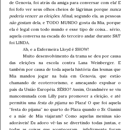
de Genovia, foi atrás da amiga para conversar com ela! E
foi fofo ver seus olhos cheios de lágrimas porque
nunca
poderia vencer as eleições
. Afinal, segundo ela, as pessoas
não gostam
dela, e TODO MUNDO gosta da Mia, porque
ela é legal com todo mundo e esse tipo de coisa… sério,
aquela conversa na escada do terceiro andar durante S&T
foi LINDA.
Ah, e a Enfermeira Lloyd é SHOW!
Muito desenvolvimento da trama se deu por causa
das eleições na escola contra Lana Weinberger. E
também por causa de toda aquela história das lesmas que
Mia mandou jogar na baía em Genovia, que estão
chamando de ecoterrorismo, e ameaçando expulsar o
país da União Européia. SÉRIO? Assim, Grandmère se viu
mancomunada com Lilly para promover a eleição, e até
permitiu uma
festa do pijama
no Plaza! O que foi aquela
“festa do pijama” no quarto do Plaza quando o Sr. Gianini
e a mãe de Mia viajaram? Como aquelas meninas são
adoráveis! Eu adoro vê-las se divertindo todas juntas, e
todas as coisas que aconteceram… infelizmente foram