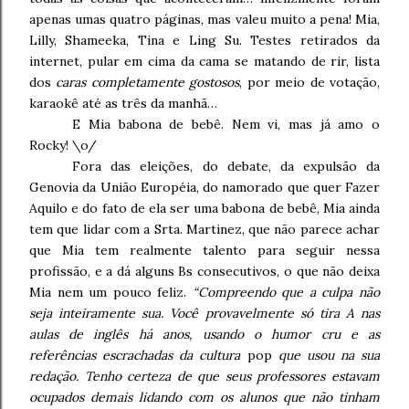
apenas umas quatro páginas, mas valeu muito a pena! Mia,
Lilly, Shameeka, Tina e Ling Su. Testes retirados da
internet, pular em cima da cama se matando de rir, lista
dos
caras completamente gostosos
, por meio de votação,
karaokê até as três da manhã…
E Mia babona de bebê. Nem vi, mas já amo o
Rocky! \o/
Fora das eleições, do debate, da expulsão da
Genovia da União Européia, do namorado que quer Fazer
Aquilo e do fato de ela ser uma babona de bebê, Mia ainda
tem que lidar com a Srta. Martinez, que não parece achar
que Mia tem realmente talento para seguir nessa
profissão, e a dá alguns Bs consecutivos, o que não deixa
Mia nem um pouco feliz.
“Compreendo que a culpa não
seja inteiramente sua. Você provavelmente só tira A nas
aulas de inglês há anos, usando o humor cru e as
referências escrachadas da cultura
pop
que usou na sua
redação. Tenho certeza de que seus professores estavam
ocupados demais lidando com os alunos que não tinham