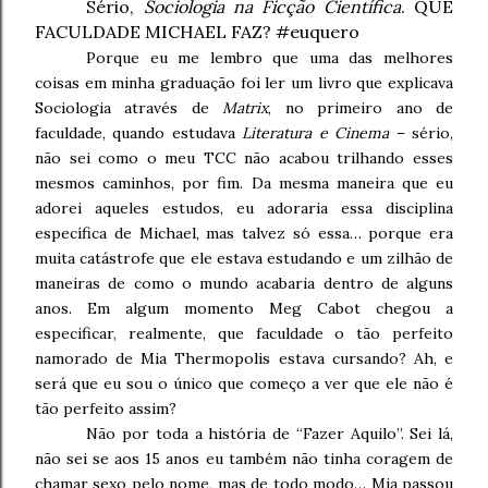
Sério,
Sociologia na Ficção Científica
. QUE
FACULDADE MICHAEL FAZ? #euquero
Porque eu me lembro que uma das melhores
coisas em minha graduação foi ler um livro que explicava
Sociologia através de
Matrix
, no primeiro ano de
faculdade, quando estudava
Literatura e Cinema
– sério,
não sei como o meu TCC não acabou trilhando esses
mesmos caminhos, por fim. Da mesma maneira que eu
adorei aqueles estudos, eu adoraria essa disciplina
específica de Michael, mas talvez só essa… porque era
muita catástrofe que ele estava estudando e um zilhão de
maneiras de como o mundo acabaria dentro de alguns
anos. Em algum momento Meg Cabot chegou a
especificar, realmente, que faculdade o tão perfeito
namorado de Mia Thermopolis estava cursando? Ah, e
será que eu sou o único que começo a ver que ele não é
tão perfeito assim?
Não por toda a história de “Fazer Aquilo”. Sei lá,
não sei se aos 15 anos eu também não tinha coragem de
chamar sexo pelo nome, mas de todo modo… Mia passou