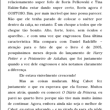
relacionamento super fofo de Boris Pelkowski e Tina
Hakim-Baba estar dando super certo, Boris agora é
GOSTOSO. Sim, por mais incrível que isso possa parecer.
Não que ele tenha parado de colocar o suéter por
dentro da calça, no entanto. É um choque a todos que ele
chegue tão bonito. Alto, forte, loiro, sem óculos e
aparelho… e com uma voz que engrossou. Essa última
característica Mia compara com Daniel Radcliffe –
atenção para o fato de que o livro é de 2005,
pouquíssimos meses depois do lançamento de
Harry
Potter e o Prisioneiro de Azkaban
, que foi justamente
quando a voz dele engrossou e nós notamos claramente
a diferença.
Ele estava visivelmente crescendo!
Mas as coisas mudaram. Meg Cabot fez
justamente o que eu esperava que ela fizesse. Muitos
anos atrás, quando eu comecei
O Diário da Princesa
, eu
parei no quarto livro porque não tive mais muito ânimo
de continuar. Agora, embora ainda não seja o melhor de
Cabot, eu estou adorando – e na virada da saga, ela pôde