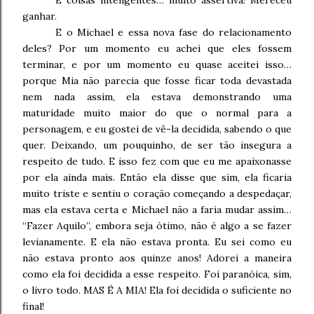
ganhar.
E o Michael e essa nova fase do relacionamento
deles? Por um momento eu achei que eles fossem
terminar, e por um momento eu quase aceitei isso…
porque Mia não parecia que fosse ficar toda devastada
nem nada assim, ela estava demonstrando uma
maturidade muito maior do que o normal para a
personagem, e eu gostei de vê-la decidida, sabendo o que
quer. Deixando, um pouquinho, de ser tão insegura a
respeito de tudo. E isso fez com que eu me apaixonasse
por ela ainda mais. Então ela disse que sim, ela ficaria
muito triste e sentiu o coração começando a despedaçar,
mas ela estava certa e Michael não a faria mudar assim…
“Fazer Aquilo”, embora seja ótimo, não é algo a se fazer
levianamente. E ela não estava pronta. Eu sei como eu
não estava pronto aos quinze anos! Adorei a maneira
como ela foi decidida a esse respeito. Foi paranóica, sim,
o livro todo. MAS É A MIA! Ela foi decidida o suficiente no
final!