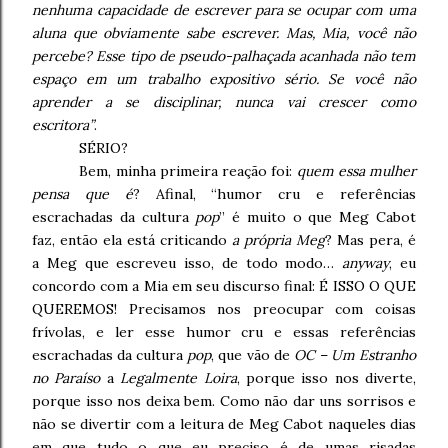
nenhuma capacidade de escrever para se ocupar com uma
aluna que obviamente sabe escrever. Mas, Mia, você não
percebe? Esse tipo de pseudo-palhaçada acanhada não tem
espaço em um trabalho expositivo sério. Se você não
aprender a se disciplinar, nunca vai crescer como
escritora”
.
SÉRIO?
Bem, minha primeira reação foi:
quem essa mulher
pensa que é
? Afinal, “humor cru e referências
escrachadas da cultura
pop
” é muito o que Meg Cabot
faz, então ela está criticando
a própria Meg
? Mas pera, é
a Meg que escreveu isso, de todo modo…
anyway
, eu
concordo com a Mia em seu discurso final: É ISSO O QUE
QUEREMOS! Precisamos nos preocupar com coisas
frívolas, e ler esse humor cru e essas referências
escrachadas da cultura
pop
, que vão de
OC – Um Estranho
no Paraíso
a
Legalmente Loira
, porque isso nos diverte,
porque isso nos deixa bem. Como não dar uns sorrisos e
não se divertir com a leitura de Meg Cabot naqueles dias
em que tudo o que eu preciso é de umas risadas