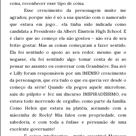
coisa, reconhecer esse tipo de coisa.
Esse crescimento da personagem muito me
agradou, porque não é só a sua questão com o namorado
que estava em jogo… ela tinha sido indicada como
candidata a Presidente da Albert Einstein High School. E
é claro que no começo ela não gostou – não era de seu
feitio gostar. Mas as coisas começaram a fazer sentido.
Ela foi sentindo o apoio ao seu redor, mesmo que o
negasse, ela foi sentindo algo tomar conta de si ao
pensar no assunto ou conversar com Grandmère. Sua avó
e Lilly foram responsáveis por um IMENSO crescimento
da personagem, que era tudo o que eu queria ver desde o
começo da série! Quando ela pegou aquele microfone,
saiu do púlpito e fez um discurso INSPIRADÍSSIMO, eu
estava todo morrendo de orgulho, como parte da família.
Como Helen que estava na platéia, acenando com a
mãozinha de Rocky! Mia falou com propriedade, com
sabedoria, e com toda a ênfase e persuasão de uma
excelente governante!
E coisas inteligentes… muito assertiva! Mereceu