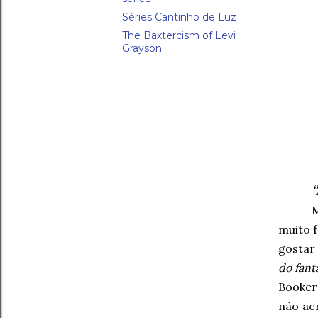
Séries Cantinho de Luz
The Baxtercism of Levi
Grayson
M
muito f
gostar 
do fant
Booker
não acr