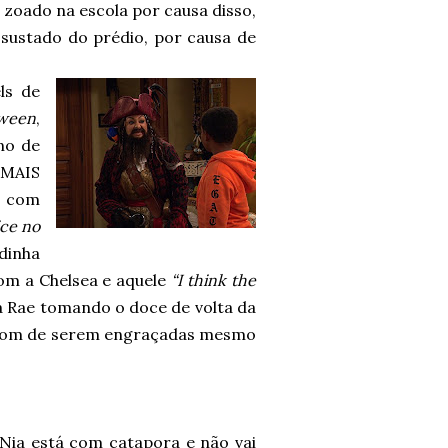
oado na escola por causa disso,
assustado do prédio, por causa de
ls de
oween
,
no de
 MAIS
, com
ice no
dinha
com a Chelsea e aquele
“I think the
a Rae tomando o doce de volta da
o dom de serem engraçadas mesmo
Nia está com catapora e não vai