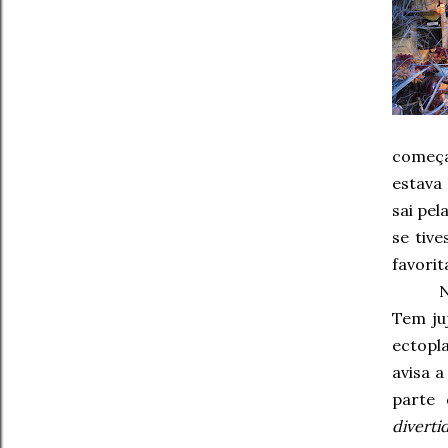
começ
estava
sai pel
se tiv
favorit
N
Tem ju
ectopl
avisa 
parte 
diverti