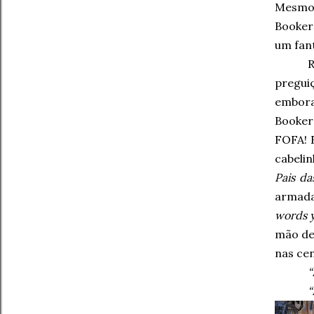
Mesmo 
Booker
um fa
R
pregui
embora
Booker
FOFA! 
cabelin
Pais da
armada
words y
mão de
nas cen
“
“