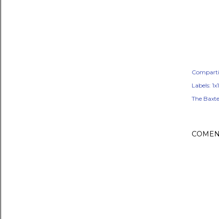
Comparti
Labels:
1x1
The Baxte
COMEN