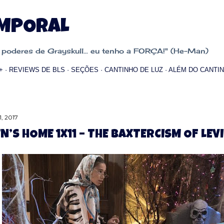
Pular para o conteúdo principal
EMPORAL
oderes de Grayskull... eu tenho a FORÇA!" (He-Man)
+
REVIEWS DE BLS
SEÇÕES
CANTINHO DE LUZ
ALÉM DO CANTIN
1, 2017
N’S HOME 1X11 – THE BAXTERCISM OF LE