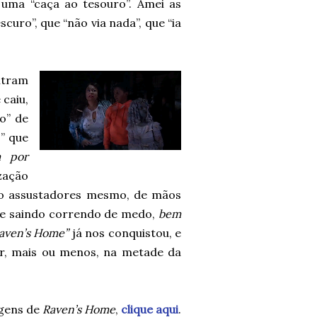
uma “caça ao tesouro”. Amei as
curo”, que “não via nada”, que “ia
ntram
caiu,
o” de
” que
m por
ização
io assustadores mesmo, de mãos
s e saindo correndo de medo,
bem
aven’s Home”
já nos conquistou, e
r, mais ou menos, na metade da
agens de
Raven’s Home
,
clique aqui
.