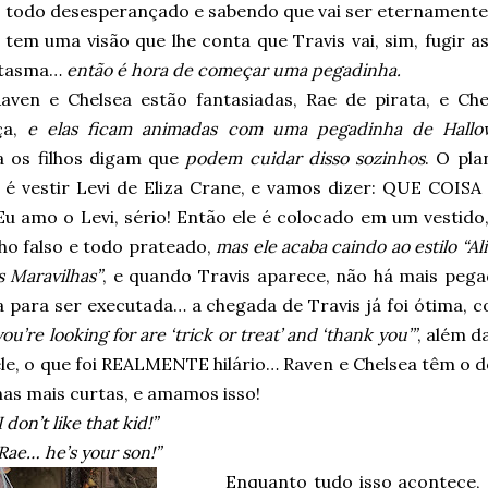
todo desesperançado e sabendo que vai ser eternamente z
 tem uma visão que lhe conta que Travis vai, sim, fugir 
ntasma…
então é hora de começar uma pegadinha.
aven e Chelsea estão fantasiadas, Rae de pirata, e Che
ça,
e elas ficam animadas com uma pegadinha de Hall
 os filhos digam que
podem cuidar disso sozinhos
. O pla
 é vestir Levi de Eliza Crane, e vamos dizer: QUE COISA
Eu amo o Levi, sério! Então ele é colocado em um vestido
ho falso e todo prateado,
mas ele acaba caindo ao estilo “Al
s Maravilhas”
, e quando Travis aparece, não há mais pega
 para ser executada… a chegada de Travis já foi ótima, 
ou’re looking for are ‘trick or treat’ and ‘thank you’”
, além d
le, o que foi REALMENTE hilário… Raven e Chelsea têm 
as mais curtas, e amamos isso!
I don’t like that kid!”
Rae… he’s your son!”
Enquanto tudo isso acontece, 