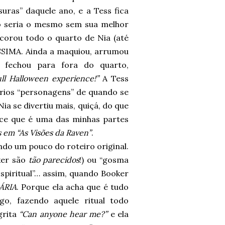
uras” daquele ano, e a Tess fica
ão seria o mesmo sem sua melhor
ecorou todo o quarto de Nia (até
SSIMA. Ainda a maquiou, arrumou
 fechou para fora do quarto,
ull Halloween experience!”
A Tess
ários “personagens” de quando se
ia se divertiu mais, quiçá, do que
doce que é uma das minhas partes
 em “As Visões da Raven”
.
ndo um pouco do roteiro original.
ker são
tão parecidos
!) ou “gosma
Espiritual”… assim, quando Booker
ÁRIA
. Porque ela acha que é tudo
o, fazendo aquele ritual todo
grita
“Can anyone hear me?”
e ela