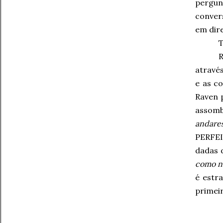
pergu
convers
em dire
R
atravé
e as c
Raven 
assom
andares
PERFEI
dadas 
como n
é estr
primei