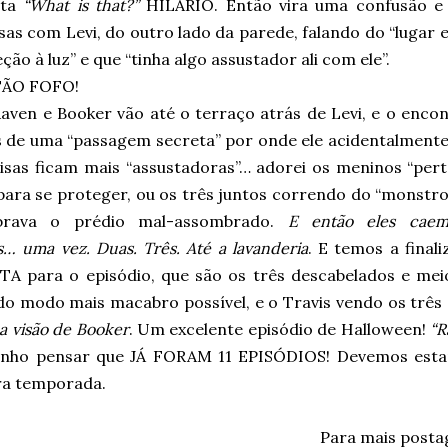
nta
“What is that?”
HILÁRIO. Então vira uma confusão e 
as com Levi, do outro lado da parede, falando do “lugar es
ção à luz” e que “tinha algo assustador ali com ele”.
TÃO FOFO!
aven e Booker vão até o terraço atrás de Levi, e o enco
s de uma “passagem secreta” por onde ele acidentalmente 
oisas ficam mais “assustadoras”… adorei os meninos “pert
para se proteger, ou os três juntos correndo do “monstro
brava o prédio mal-assombrado.
E então eles cae
… uma vez. Duas. Três. Até a lavanderia
. E temos a final
TA para o episódio, que são os três descabelados e me
do modo mais macabro possível, e o Travis vendo os trê
a visão de Booker
. Um excelente episódio de Halloween!
“R
anho pensar que JÁ FORAM 11 EPISÓDIOS! Devemos esta
ra temporada.
Para mais post