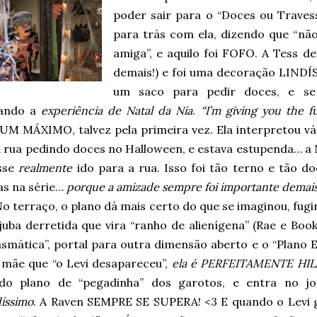
poder sair para o “Doces ou Travess
para trás com ela, dizendo que “n
amiga”, e aquilo foi FOFO. A Tess d
demais!) e foi uma decoração LINDÍ
um saco para pedir doces, e se
ando a
experiência de Natal da Nia
.
“I’m giving you the f
 UM MÁXIMO, talvez pela primeira vez. Ela interpretou v
a rua pedindo doces no Halloween, e estava estupenda… a N
esse
realmente
ido para a rua. Isso foi tão terno e tão 
as na série…
porque a amizade sempre foi importante demais
o terraço, o plano dá mais certo do que se imaginou, fugi
juba derretida que vira “ranho de alienígena” (Rae e Boo
asmática”, portal para outra dimensão aberto e o “Plano 
a mãe que “o Levi desapareceu”,
ela é PERFEITAMENTE HIL
do plano de “pegadinha” dos garotos, e entra no jog
díssimo
. A Raven SEMPRE SE SUPERA! <3 E quando o Levi 