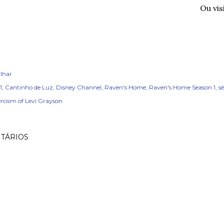
Ou vis
lhar
1
Cantinho de Luz
Disney Channel
Raven's Home
Raven's Home Season 1
sé
rcism of Levi Grayson
TÁRIOS