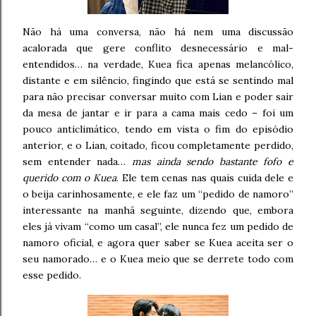
Não há uma conversa, não há nem uma discussão
acalorada que gere conflito desnecessário e mal-
entendidos… na verdade, Kuea fica apenas melancólico,
distante e em silêncio, fingindo que está se sentindo mal
para não precisar conversar muito com Lian e poder sair
da mesa de jantar e ir para a cama mais cedo – foi um
pouco anticlimático, tendo em vista o fim do episódio
anterior, e o Lian, coitado, ficou completamente perdido,
sem entender nada…
mas ainda sendo bastante fofo e
querido com o Kuea
. Ele tem cenas nas quais cuida dele e
o beija carinhosamente, e ele faz um “pedido de namoro”
interessante na manhã seguinte, dizendo que, embora
eles já vivam “como um casal”, ele nunca fez um pedido de
namoro oficial, e agora quer saber se Kuea aceita ser o
seu namorado… e o Kuea meio que se derrete todo com
esse pedido.