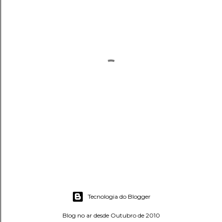
P
o
s
Tecnologia do Blogger
t
a
Blog no ar desde Outubro de 2010