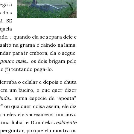
ega a
s dois
AM SE
quela
dade…
quando ela se separa dele e
 salto na grama e caindo na lama,
dar para ir embora, ela o segue:
 pouco mais
… os dois brigam pelo
e (?) tentando pegá-lo.
rruba o celular e depois o chuta
 em um bueiro, o que quer dizer
juda
… numa espécie de “aposta”,
” ou qualquer coisa assim, ele diz
ra eles ele vai escrever um novo
tima linha, e Donatela
realmente
perguntar, porque ela mostra os