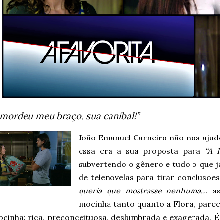
mordeu meu braço, sua canibal!”
João Emanuel Carneiro não nos aju
essa era a sua proposta para
“A F
subvertendo o gênero e tudo o que j
de telenovelas para tirar conclusõ
queria que mostrasse nenhuma…
a
mocinha tanto quanto a Flora, pare
inha: rica, preconceituosa, deslumbrada e exagerada. É f