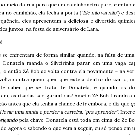
 no meio da rua para que um caminhoneiro pare, e então 
ra no caminhão, ela fecha a porta (
“Ele não vai não”
) e de
equência, eles apresentam a deliciosa e divertida quími
les juntos, na festa de aniversário de Lara.
!
s se enfrentam de forma similar quando, na falta de uma
, Donatela manda o Silveirinha parar em uma vaga esp
 e então Zé Bob se volta contra ela novamente – na ver
 volta contra quem quer que esteja dentro do carro, 
de saber que se trata de Donatela, e quando os do
tam, as risadas são garantidas! Amei o Zé Bob tirando a 
ção antes que ela tenha a chance de ir embora, e diz que
qu
ai levar uma multa e perder a carteira, “pra aprender”
. Inter
brigando
pela chave, Donatela está toda em cima de Zé Bo
indo agora e sabendo o que vem a seguir, eu só penso em