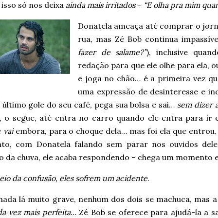
isso só nos deixa
ainda mais irritados
–
“E olha pra mim qua
Donatela ameaça até comprar o jorna
rua, mas Zé Bob continua impassív
fazer de salame?”
), inclusive qua
redação para que ele olhe para ela,
e joga no chão… é a primeira vez q
uma expressão de desinteresse e in
último gole do seu café, pega sua bolsa e sai…
sem dizer 
, o segue, até entra no carro quando ele entra para ir e
e
vai
embora, para o choque dela… mas foi ela que entrou.
o, com Donatela falando sem parar nos ouvidos dele
o da chuva, ele acaba respondendo – chega um momento e
eio da confusão, eles sofrem um acidente
.
nada lá muito grave, nenhum dos dois se machuca, mas a
da vez mais perfeita
… Zé Bob se oferece para ajudá-la a s