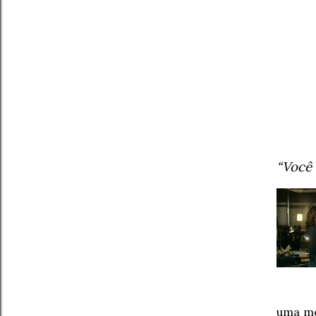
“Você 
uma moc