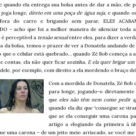
e quando ela entrega sua bolsa antes de dar a mão, ele p
 joga longe,
direto em uma poça de água suja
, e quando o
 fora do carro e brigando sem parar, ELES ACAB
DO – acho que foi a melhor maneira de silenciar toda a
e é perceptível a
tensão sexual
entre eles, para dizer a ver
ás da bolsa, temos o prazer de ver a Donatela andando de
o que o celular está quebrado… quando Zé Bob começa a an
de contas, ela não quer ficar sozinha.
E ela quer brigar um
 dele, por exemplo, com direito a ela mordendo o braço del
Com a mordida de Donatela, Zé Bob de
para longe, jogando-o diretamente
que
eles não têm nem como pedir a
quando ela diz que “consegue se virar
que se ela conseguir uma carona pa
artigo a elogiando da primeira à úl
ue uma carona – de um jeito meio arriscado, se você me 