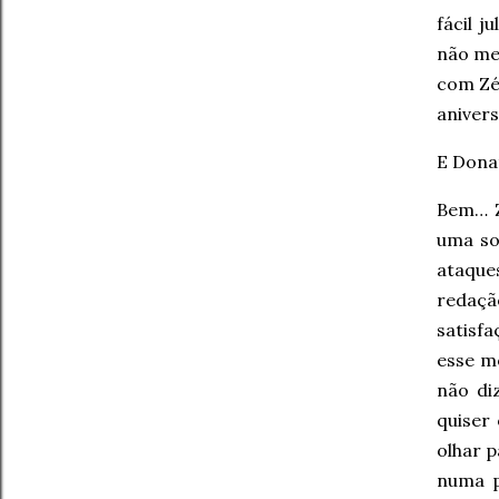
fácil j
não me
com Zé
anivers
E Donat
Bem… Zé
uma so
ataque
redação
satisf
esse m
não di
quiser
olhar p
numa p