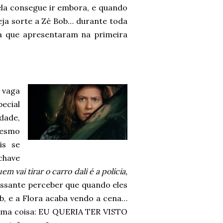
ela consegue ir embora, e quando
seja sorte a Zé Bob… durante toda
ca que apresentaram na primeira
 vaga
ecial
dade,
mesmo
is se
chave
em vai tirar o carro dali é a polícia,
essante perceber que quando eles
b, e a Flora acaba vendo a cena…
 uma coisa: EU QUERIA TER VISTO