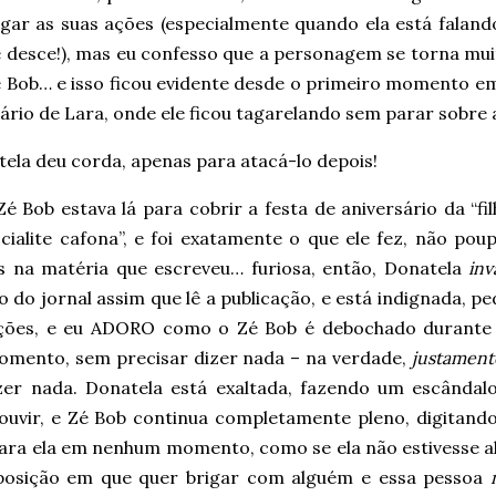
ulgar as suas ações (especialmente quando ela está falan
 desce!), mas eu confesso que a personagem se torna muit
 Bob… e isso ficou evidente desde o primeiro momento em 
ário de Lara, onde ele ficou tagarelando sem parar sobre
ela deu corda, apenas para atacá-lo depois!
 Bob estava lá para cobrir a festa de aniversário da “fi
cialite cafona”, e foi exatamente o que ele fez, não pou
s na matéria que escreveu… furiosa, então, Donatela
inv
 do jornal assim que lê a publicação, e está indignada, p
ações, e eu ADORO como o Zé Bob é debochado durante
omento, sem precisar dizer nada – na verdade,
justament
zer nada. Donatela está exaltada, fazendo um escândal
 ouvir, e Zé Bob continua completamente pleno, digitand
ara ela em nenhum momento, como se ela não estivesse ali
osição em que quer brigar com alguém e essa pessoa