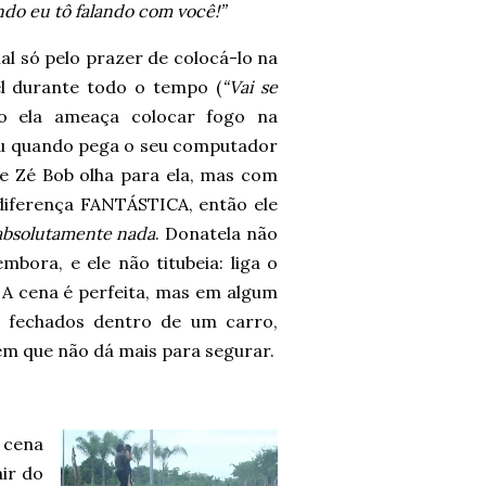
ndo eu tô falando com você!”
l só pelo prazer de colocá-lo na
el durante todo o tempo (
“Vai se
ndo ela ameaça colocar fogo na
 ou quando pega o seu computador
ue Zé Bob olha para ela, mas com
diferença FANTÁSTICA, então ele
absolutamente nada
. Donatela não
mbora, e ele não titubeia: liga o
 A cena é perfeita, mas em algum
 fechados dentro de um carro,
m que não dá mais para segurar.
 cena
air do