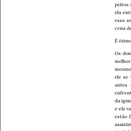
peitos
ela ent
essa s
cena de
É ótimo
Os doi
melhor
mesmo,
ele se
antes 
enfren
da igni
e ela v
estão
assist