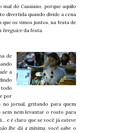
do mal do Cassiano, porque aquilo
o divertida quando divide a cena
que os vimos juntos, na festa de
 a
breguice
da festa.
lha de
pando
ade
a
edindo
 todo
e
por
o no jornal, gritando para quem
o sem nem levantar o rosto para
… e é claro que se você já esteve
não lhe dá a mínima
, você sabe o