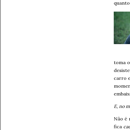
quanto 
toma o 
desiste
carro 
moment
embaix
E, no m
Não é 
fica
ca