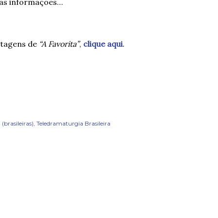
 as informações…
stagens de
“A Favorita”
,
clique aqui
.
brasileiras)
Teledramaturgia Brasileira