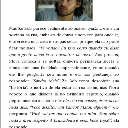
Mas Zé Bob parece realmente
só querer ajudar
… ele a viu
sozinha na rua, embaixo de chuva e sem ter para onde ir,
e ofereceu uma casa e roupas secas, porque ela não pode
ficar molhada.
“Tá vendo? Eu tava certo quando eu disse
que a gente ainda ia se encontrar de novo”
. Aos poucos,
Flora começa a se soltar, embora permaneça alerta e
minta com uma facilidade impressionante, como quando
ele lhe pergunta seu nome e ela não pestaneja ao
responder
“Sandra Maia”
. Zé Bob tenta descobrir sua
“história”, o motivo de ela estar na rua assim, mas Flora
repete o que dissera lá no primeiro capítulo, quando
pegou uma carona com ele:
ele não vai conseguir arrancar
nada dela
.
“Você assaltou um banco? Matou alguém?”
, ele
pergunta.
“Você vai ter que confiar em mim. Sem saber
nada a meu respeito. A brincadeira é essa. Você topa?”
, ela
responde.