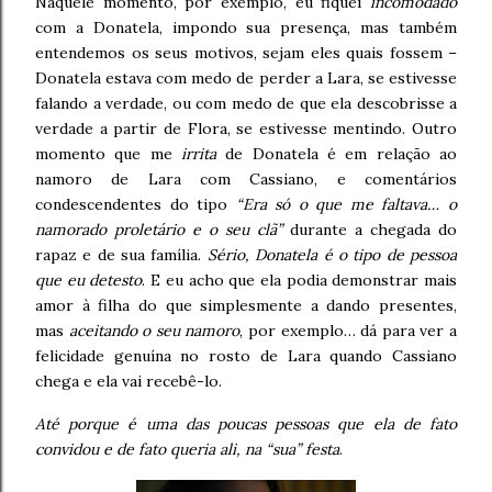
Naquele momento, por exemplo, eu fiquei
incomodado
com a Donatela, impondo sua presença, mas também
entendemos os seus motivos, sejam eles quais fossem –
Donatela estava com medo de perder a Lara, se estivesse
falando a verdade, ou com medo de que ela descobrisse a
verdade a partir de Flora, se estivesse mentindo. Outro
momento que me
irrita
de Donatela é em relação ao
namoro de Lara com Cassiano, e comentários
condescendentes do tipo
“Era só o que me faltava… o
namorado proletário e o seu clã”
durante a chegada do
rapaz e de sua família.
Sério, Donatela é o tipo de pessoa
que eu detesto
. E eu acho que ela podia demonstrar mais
amor à filha do que simplesmente a dando presentes,
mas
aceitando o seu namoro
, por exemplo… dá para ver a
felicidade genuína no rosto de Lara quando Cassiano
chega e ela vai recebê-lo.
Até porque é uma das poucas pessoas que ela de fato
convidou e de fato queria ali, na “sua” festa
.