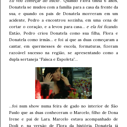
Eu vou começar do início”
. Quando Flora tinha 6 anos,
Donatela se mudou com a família para a casa da frente da
sua, e quando os pais de Donatela morreram em um
acidente, Pedro a encontrou sozinha, em uma cena de
cortar o coração, e a levou para casa…
e ela foi ficando
.
Então, Pedro criou Donatela como sua filha, Flora e
Donatela como irmãs… e foi aí que as duas começaram a
cantar, em quermesses de escola, formaturas, fizeram
razoável sucesso na região, se apresentando como a
dupla sertaneja “Faísca e Espoleta”…
…foi num show numa feira de gado no interior de São
Paulo que as duas conheceram o Marcelo, filho de Dona
Irene e pai de Lara. Marcelo estava acompanhado de
Dodi e, na versão de Flora da história, Donatela já