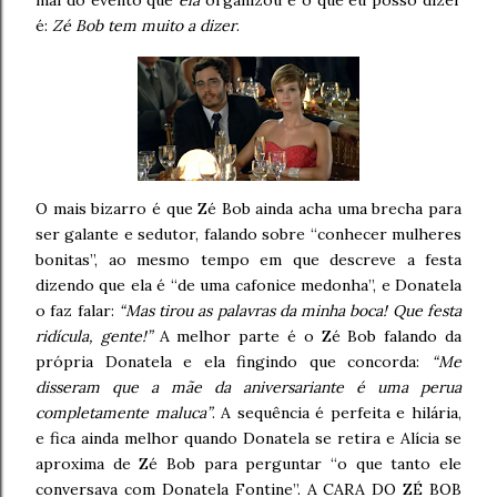
mal do evento que
ela
organizou e o que eu posso dizer
é:
Zé Bob tem muito a dizer
.
O mais bizarro é que Zé Bob ainda acha uma brecha para
ser galante e sedutor, falando sobre “conhecer mulheres
bonitas”, ao mesmo tempo em que descreve a festa
dizendo que ela é “de uma cafonice medonha”, e Donatela
o faz falar:
“Mas tirou as palavras da minha boca! Que festa
ridícula, gente!”
A melhor parte é o Zé Bob falando da
própria Donatela e ela fingindo que concorda:
“Me
disseram que a mãe da aniversariante é uma perua
completamente maluca”
. A sequência é perfeita e hilária,
e fica ainda melhor quando Donatela se retira e Alícia se
aproxima de Zé Bob para perguntar “o que tanto ele
conversava com Donatela Fontine”. A CARA DO ZÉ BOB