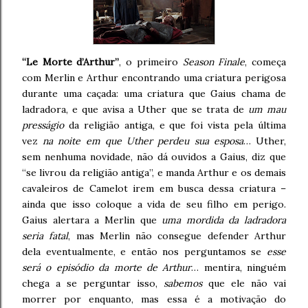
“Le Morte d’Arthur”
, o primeiro
Season Finale
, começa
com Merlin e Arthur encontrando uma criatura perigosa
durante uma caçada: uma criatura que Gaius chama de
ladradora, e que avisa a Uther que se trata de
um mau
presságio
da religião antiga, e que foi vista pela última
vez
na noite em que Uther perdeu sua esposa
… Uther,
sem nenhuma novidade, não dá ouvidos a Gaius, diz que
“se livrou da religião antiga”, e manda Arthur e os demais
cavaleiros de Camelot irem em busca dessa criatura –
ainda que isso coloque a vida de seu filho em perigo.
Gaius alertara a Merlin que
uma mordida da ladradora
seria fatal
, mas Merlin não consegue defender Arthur
dela eventualmente, e então nos perguntamos se
esse
será o episódio da morte de Arthur
… mentira, ninguém
chega a se perguntar isso,
sabemos
que ele não vai
morrer por enquanto, mas essa é a motivação do