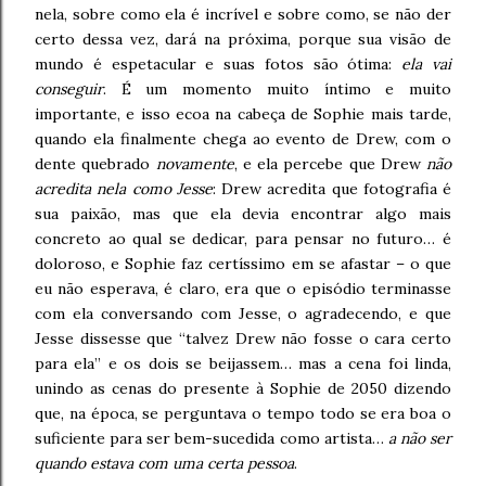
nela, sobre como ela é incrível e sobre como, se não der
certo dessa vez, dará na próxima, porque sua visão de
mundo é espetacular e suas fotos são ótima:
ela vai
conseguir
. É um momento muito íntimo e muito
importante, e isso ecoa na cabeça de Sophie mais tarde,
quando ela finalmente chega ao evento de Drew, com o
dente quebrado
novamente
, e ela percebe que Drew
não
acredita nela como Jesse
: Drew acredita que fotografia é
sua paixão, mas que ela devia encontrar algo mais
concreto ao qual se dedicar, para pensar no futuro… é
doloroso, e Sophie faz certíssimo em se afastar – o que
eu não esperava, é claro, era que o episódio terminasse
com ela conversando com Jesse, o agradecendo, e que
Jesse dissesse que “talvez Drew não fosse o cara certo
para ela” e os dois se beijassem… mas a cena foi linda,
unindo as cenas do presente à Sophie de 2050 dizendo
que, na época, se perguntava o tempo todo se era boa o
suficiente para ser bem-sucedida como artista…
a não ser
quando estava com uma certa pessoa
.