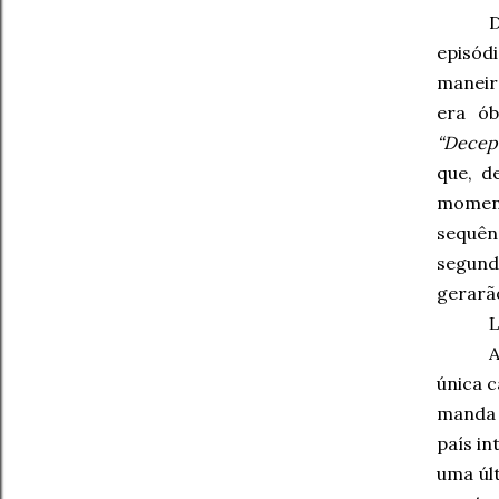
episód
maneir
era ób
“Decep
que, d
momen
sequên
segund
gerarão
A
única c
manda 
país in
uma úl