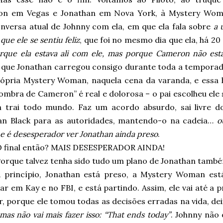
n em Vegas e Jonathan em Nova York, à Mystery Wom
nversa atual de Johnny com ela, em que ela fala sobre
a 
que ele se sentiu feliz
, que foi no mesmo dia que ela, há 20
rque ela estava ali com ele, mas porque Cameron não est
que Jonathan carregou consigo durante toda a temporada 
rópria Mystery Woman, naquela cena da varanda, e essa h
ombra de Cameron” é real e dolorosa – o pai escolheu ele
trai todo mundo. Faz um acordo absurdo, sai livre do 
an Black para as autoridades, mantendo-o na cadeia…
o
 e é desesperador ver Jonathan ainda preso
.
 final então? MAIS DESESPERADOR AINDA!
orque talvez tenha sido tudo um plano de Jonathan tamb
 princípio, Jonathan está preso, a Mystery Woman est
ar em Kay e no FBI, e está partindo. Assim, ele vai até a 
, porque ele tomou todas as decisões erradas na vida, dei
mas não vai mais fazer isso: “That ends today”
. Johnny não o