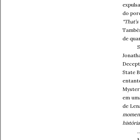
expulsa
do porq
“That’s
Também
de qua
S
Jonath
Decept
State B
entant
Mystery
em uma
de Len
momento
históri
…