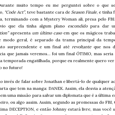
Durante muito tempo eu me perguntei sobre o que ser
io,
“Code Act”
, teve bastante cara de
Season Finale
, e tinha
a, terminando com a Mystery Woman ali, presa pelo FBI
vio que ela tinha algum plano
escondido
para dar uma
tion”
apresenta
um último caso
em que os mágicos traba
e modo geral, é separado da trama principal da tem
to surpreendente e um final até
revoltante
que nos de
cia que jamais veremos… foi um final ÓTIMO, mas seria
a temporada engatilhada, porque eu realmente quero ver o
 no futuro!
L
o invés de falar sobre Jonathan e libertá-lo de qualquer
arta que tem na manga: DANEK. Assim, ela desvia a atençã
em uma missão para salvar um diplomata que é a última 
teiro, ou algo assim. Assim, segundo as promessas do FBI
tima DECEPTION, e então Johnny estará livre, mas você 