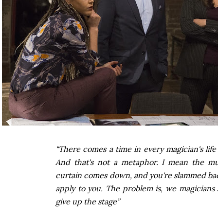
“There comes a time in every magician's lif
And that's not a metaphor. I mean the mu
curtain comes down, and you're slammed back 
apply to you. The problem is, we magicians a
give up the stage”