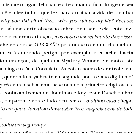
, diz que o lugar dela não é ali e a manda ficar longe de seu
uê ela fez tudo o que fez: para arruinar a vida de Jonatha
 why you did all of this… why you ruined my life?
Because
, há uma certa obsessão sobre Jonathan, e ela tenta fazê
ndo eles eram crianças,
mas nada o faz realmente dizer isso
.
abemos dessa OBSESSÃO pela maneira como ela ajuda o 
an está correndo perigo, por exemplo, e eu achei fasc
ion em ação, da ajuda da Mystery Woman e o motorista 
uilding e o Fake Consulate. As coisas saem de controle ma
o, quando Kostya hesita na segunda porta e não digita o 
 Woman o sabia, com base nos dois primeiros dígitos, e o
 confusão tremenda, Jonathan e Kay levam Danek embora
a, e aparentemente tudo deu certo…
o último caso chega 
 em que o Jonathan devia estar livre, naquela cena de todo
a…
todos em segurança
.
Mas esse não é o fim. Voltamos ao Piloto, ao truqu