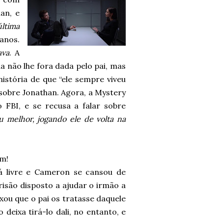
an, e
última
 anos.
ava
. A
não lhe fora dada pelo pai, mas
istória de que “ele sempre viveu
 sobre Jonathan. Agora, a Mystery
FBI, e se recusa a falar sobre
u melhor, jogando ele de volta na
ém!
á livre e Cameron se cansou de
prisão disposto a ajudar o irmão a
xou que o pai os tratasse daquele
 deixa tirá-lo dali, no entanto, e