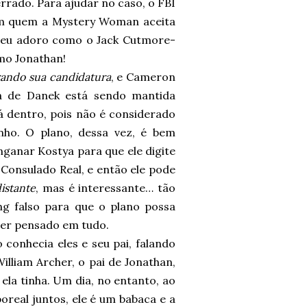
errado. Para ajudar no caso, o FBI
com quem a Mystery Woman aceita
e eu adoro como o Jack Cutmore-
omo Jonathan!
rando sua candidatura
, e Cameron
a de Danek está sendo mantida
lá dentro, pois não é considerado
nho. O plano, dessa vez, é bem
ganar Kostya para que ele digite
Consulado Real, e então ele pode
istante
, mas é interessante… tão
ng falso para que o plano possa
ter pensado em tudo.
conhecia eles e seu pai, falando
illiam Archer, o pai de Jonathan,
ela tinha. Um dia, no entanto, ao
oreal juntos, ele é um babaca e a