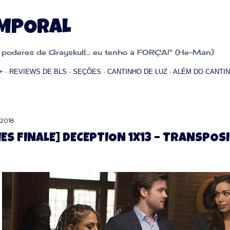
Pular para o conteúdo principal
EMPORAL
oderes de Grayskull... eu tenho a FORÇA!" (He-Man)
+
REVIEWS DE BLS
SEÇÕES
CANTINHO DE LUZ
ALÉM DO CANTIN
 2018
IES FINALE] DECEPTION 1X13 – TRANSPOS