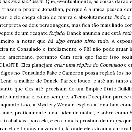
o não será fácil assim
. Que, eventualmente, as coisas darão 
a trazer o próprio Jonathan, porque é a única pessoa 
sar, e ele chega cheio de marra e absolutamente
lindo
, 
nterpreta os dois personagens, mas fica tão mais lindo c
Depois de um resgate
forjado
, Danek anuncia que está
reti
imeiro a notar que
há algo errado nisso tudo
. A espos
eira no Consulado e, infelizmente, o FBI não pode atuar 
ório americano, portanto Cam terá que fazer isso sozi
LANTE. Eles planejam
criar uma réplica do Consulado
e en
ódigos no Consulado Fake e Cameron possa replicá-los no 
r Lena, a mulher de Danek. Parece louco, e até um tanto
d
ssante que eles até precisam de um Empire State Buildi
nte funcionar e, como sempre, a Team Deception parece 
nquanto isso, a Mystery Woman explica a Jonathan como 
a mãe, praticamente uma “líder de máfia”, e sobre como W
s trabalhava para ela, e era o mais próximo de um
pai
que 
ar ela e Johnny na varanda, lá onde eles viram a aurora b