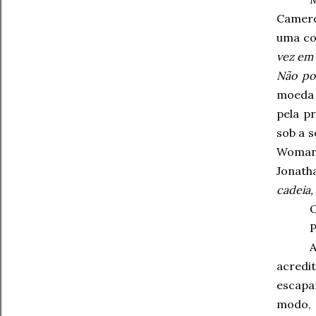
Camero
uma co
vez em 
Não po
moeda 
pela p
sob a s
Woman 
Jonath
cadeia,
O
P
A
acredit
escapar
modo,