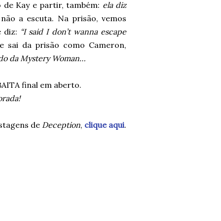
 de Kay e partir, também:
ela diz
 não a escuta. Na prisão, vemos
 diz:
“I said I don’t wanna escape
 e sai da prisão como Cameron,
 lado da Mystery Woman…
AITA final em aberto.
orada!
stagens de
Deception
,
clique aqui
.