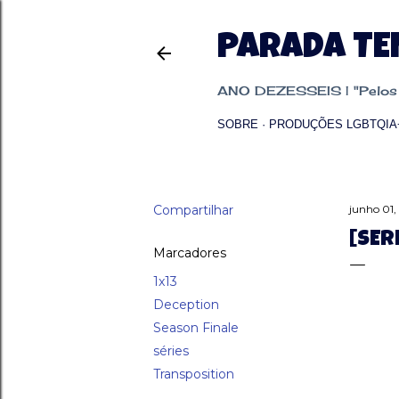
PARADA T
ANO DEZESSEIS | "Pelos p
SOBRE
PRODUÇÕES LGBTQIA
Compartilhar
junho 01,
[SER
Marcadores
1x13
Deception
Season Finale
séries
Transposition