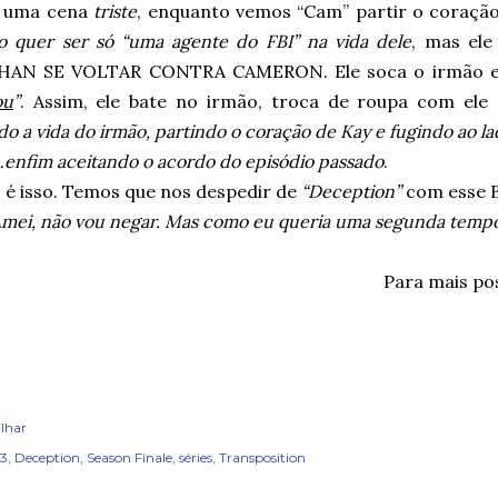
e uma cena
triste
, enquanto vemos “Cam” partir o coração
o quer ser só “uma agente do FBI” na vida dele
, mas ele
HAN SE VOLTAR CONTRA CAMERON. Ele soca o irmão e
ou
”
. Assim, ele bate no irmão, troca de roupa com ele
o a vida do irmão, partindo o coração de Kay e fugindo ao
enfim aceitando o acordo do episódio passado
.
 é isso. Temos que nos despedir de
“Deception”
com esse B
mei, não vou negar. Mas como eu queria uma segunda temp
Para mais po
lhar
13
Deception
Season Finale
séries
Transposition