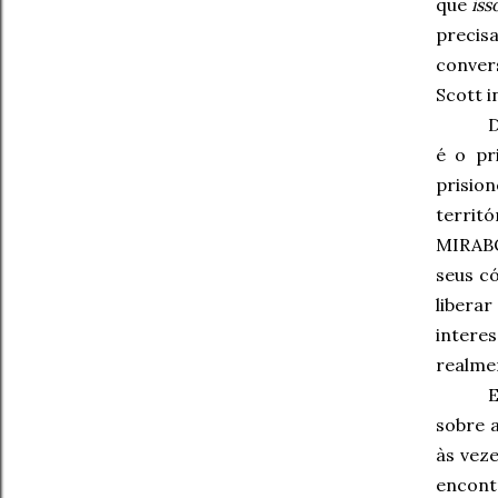
que
iss
precis
conver
Scott i
é o pr
prision
territ
MIRABO
seus c
libera
intere
realme
E
sobre 
às veze
encontr