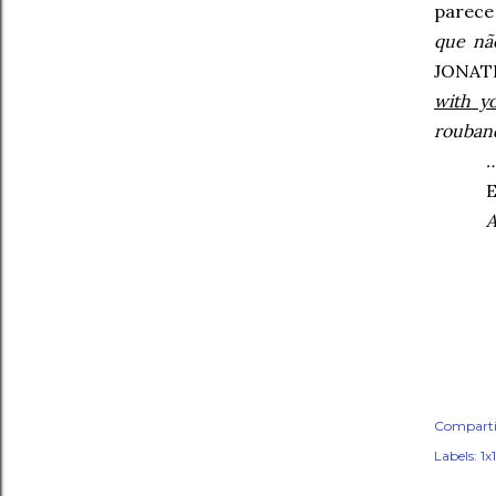
parec
que nã
JONAT
with y
rouband
…
E
A
Comparti
Labels:
1x