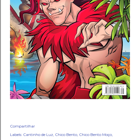
Compartilhar
Labels:
Cantinho de Luz
Chico Bento
Chico Bento Moço