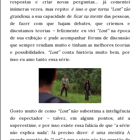
respostas e criar novas perguntas… já comentei
inúmeras vezes, mas repito:
é isso o que torna “Lost” tão
grandiosa
, a sua capacidade de
ficar na mente
das pessoas,
de fazer com que hajam debates, que criemos e
discutamos teorias – felizmente eu vivi
“Lost”
na época
de sua exibição e pude acompanhar fóruns de discussão
que sempre rendiam muito e tinham as melhores teorias
e possibilidades.
“Lost”
conta história muito bem, por
isso eu amo tanto essa série.
Gosto muito de como
“Lost”
não subestima a inteligência
do espectador – talvez, em alguns pontos, até a
superestime, e por isso existe essa falácia de que “a série
não explica nada”. Já preciso dizer:
é uma mentira
. A
grande questão de
“Lost”
é que a série não faz questão de