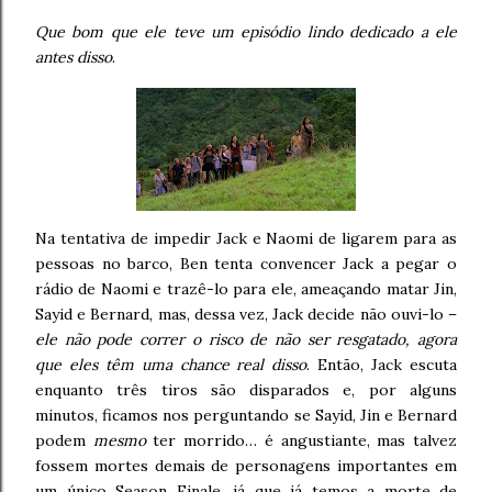
Que bom que ele teve um episódio lindo dedicado a ele
antes disso
.
Na tentativa de impedir Jack e Naomi de ligarem para as
pessoas no barco, Ben tenta convencer Jack a pegar o
rádio de Naomi e trazê-lo para ele, ameaçando matar Jin,
Sayid e Bernard, mas, dessa vez, Jack decide não ouvi-lo –
ele não pode correr o risco de não ser resgatado, agora
que eles têm uma chance real disso
. Então, Jack escuta
enquanto três tiros são disparados e, por alguns
minutos, ficamos nos perguntando se Sayid, Jin e Bernard
podem
mesmo
ter morrido… é angustiante, mas talvez
fossem mortes demais de personagens importantes em
um único Season Finale, já que já temos a morte de