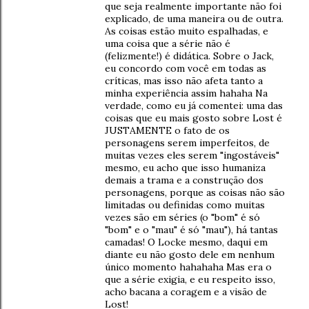
que seja realmente importante não foi
explicado, de uma maneira ou de outra.
As coisas estão muito espalhadas, e
uma coisa que a série não é
(felizmente!) é didática. Sobre o Jack,
eu concordo com você em todas as
críticas, mas isso não afeta tanto a
minha experiência assim hahaha Na
verdade, como eu já comentei: uma das
coisas que eu mais gosto sobre Lost é
JUSTAMENTE o fato de os
personagens serem imperfeitos, de
muitas vezes eles serem "ingostáveis"
mesmo, eu acho que isso humaniza
demais a trama e a construção dos
personagens, porque as coisas não são
limitadas ou definidas como muitas
vezes são em séries (o "bom" é só
"bom" e o "mau" é só "mau"), há tantas
camadas! O Locke mesmo, daqui em
diante eu não gosto dele em nenhum
único momento hahahaha Mas era o
que a série exigia, e eu respeito isso,
acho bacana a coragem e a visão de
Lost!