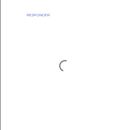
RESPONDER
P
o