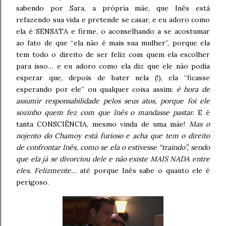
sabendo por Sara, a própria mãe, que Inês está
refazendo sua vida e pretende se casar, e eu adoro como
ela é SENSATA e firme, o aconselhando a se acostumar
ao fato de que “ela não é mais sua mulher”, porque ela
tem todo o direito de ser feliz com quem ela escolher
para isso… e eu adoro como ela diz que ele não podia
esperar que, depois de bater nela (!), ela “ficasse
esperando por ele” ou qualquer coisa assim:
é hora de
assumir responsabilidade pelos seus atos, porque foi ele
sozinho quem fez com que Inês o mandasse pastar
. E é
tanta CONSCIÊNCIA, mesmo vinda de uma mãe!
Mas o
nojento do Chamoy está furioso e acha que tem o direito
de confrontar Inês, como se ela o estivesse “traindo”, sendo
que ela já se divorciou dele e não existe MAIS NADA entre
eles. Felizmente…
até porque Inês sabe o quanto ele é
perigoso.