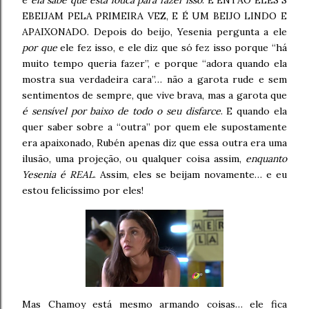
e
ela sabe que está louca para fazer isso
. E ENTÃO ELES S
EBEIJAM PELA PRIMEIRA VEZ, E É UM BEIJO LINDO E
APAIXONADO. Depois do beijo, Yesenia pergunta a ele
por que
ele fez isso, e ele diz que só fez isso porque “há
muito tempo queria fazer”, e porque “adora quando ela
mostra sua verdadeira cara”… não a garota rude e sem
sentimentos de sempre, que vive brava, mas a garota que
é sensível por baixo de todo o seu disfarce
. E quando ela
quer saber sobre a “outra” por quem ele supostamente
era apaixonado, Rubén apenas diz que essa outra era uma
ilusão, uma projeção, ou qualquer coisa assim,
enquanto
Yesenia é REAL
. Assim, eles se beijam novamente… e eu
estou felicíssimo por eles!
Mas Chamoy está mesmo armando coisas… ele fica