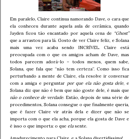
Em paralelo, Claire continua namorando Dave, o cara que
ela conheceu durante aquela aula de cerâmica, quando
Jayden ficou tão encantado por aquela cena de
“Ghost”
que a arrastou para lá. Gosto de ver Claire feliz, e Solana
mais uma vez acaba sendo INCRÍVEL. Claire está
preocupada com o que os amigos acham de Dave, mas
todos parecem adorá-lo – todos menos, quem sabe,
Solana, que fala que “não tem certeza”. Como isso fica
perturbando a mente de Claire, ela resolve ir conversar
com a amiga e perguntar
por que ela não gosta dele
, e
Solana diz que não é bem que não goste dele, é mais que
não o conhece de verdade
. Então, depois de uma série de
procedimentos, Solana consegue o que finalmente queria,
que é fazer Claire vir atrás dela e dizer que não se
importa com o que ela acha, porque ela gosta de Dave e
é isso o que importa: o que
ela
sente.
Amadurecimento para Claire, e a Solana divertidíssima!