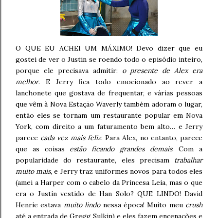
O QUE EU ACHEI UM MÁXIMO! Devo dizer que eu
gostei de ver o Justin se roendo todo o episódio inteiro,
porque ele precisava admitir:
o presente de Alex era
melhor
. E Jerry fica todo emocionado ao rever a
lanchonete que gostava de frequentar, e várias pessoas
que vêm à Nova Estação Waverly também adoram o lugar,
então eles se tornam um restaurante popular em Nova
York, com direito a um faturamento bem alto… e Jerry
parece
cada vez mais feliz
. Para Alex, no entanto, parece
que as coisas
estão ficando grandes demais
. Com a
popularidade do restaurante, eles precisam
trabalhar
muito mais
, e Jerry traz uniformes novos para todos eles
(amei a Harper com o cabelo da Princesa Leia, mas o que
era o Justin vestido de Han Solo? QUE LINDO! David
Henrie estava
muito lindo
nessa época! Muito meu
crush
até a entrada de Gregg Sulkin) e eles fazem encenações e