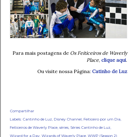
Para mais postagens de
Os Feiticeiros de Waverly
Place
,
clique aqui
.
Ou visite nossa Página:
Catinho de Luz
Compartilhar
Labels:
Cantinho de Luz
Disney Channel
Feiticeiro por um Dia
Feiticeiros de Waverly Place
séries
Séries Cantinho de Luz
Wizard for a Day
Wizards of Waverly Place
WWP (Season 2)