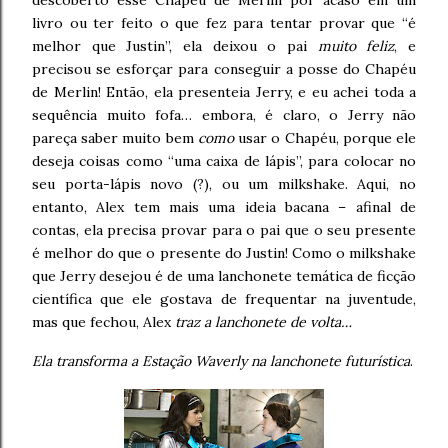
descoberto esse Chapéu de Merlin por acaso em um
livro ou ter feito o que fez para tentar provar que “é
melhor que Justin”, ela deixou o pai
muito feliz
, e
precisou se esforçar para conseguir a posse do Chapéu
de Merlin! Então, ela presenteia Jerry, e eu achei toda a
sequência muito fofa… embora, é claro, o Jerry não
pareça saber muito bem
como
usar o Chapéu, porque ele
deseja coisas como “uma caixa de lápis”, para colocar no
seu porta-lápis novo (?), ou um milkshake. Aqui, no
entanto, Alex tem mais uma ideia bacana – afinal de
contas, ela precisa provar para o pai que o seu presente
é melhor do que o presente do Justin! Como o milkshake
que Jerry desejou é de uma lanchonete temática de ficção
científica que ele gostava de frequentar na juventude,
mas que fechou, Alex
traz a lanchonete de volta…
Ela transforma a Estação Waverly na lanchonete futurística
.