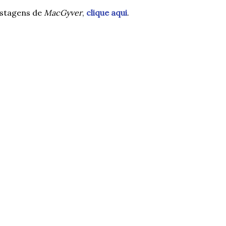
ostagens de
MacGyver
,
clique aqui
.