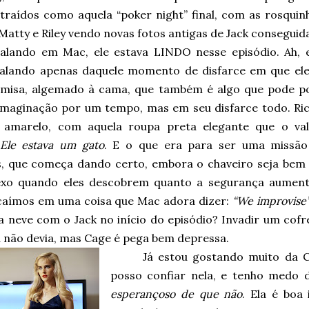
traídos como aquela “poker night” final, com as rosquinh
Matty e Riley vendo novas fotos antigas de Jack conseguid
alando em Mac, ele estava LINDO nesse episódio. Ah, 
falando apenas daquele momento de disfarce em que ele
misa, algemado à cama, que também é algo que pode p
imaginação por um tempo, mas em seu disfarce todo. Ric
 amarelo, com aquela roupa preta elegante que o val
Ele estava um gato
. E o que era para ser uma missã
s, que começa dando certo, embora o chaveiro seja be
xo quando eles descobrem quanto a segurança aumento
caímos em uma coisa que Mac adora dizer:
“We improvise
a neve com o Jack no início do episódio? Invadir um cof
u não devia, mas Cage é pega bem depressa.
Já estou gostando muito da C
posso confiar nela, e tenho medo 
esperançoso de que não
. Ela é bo