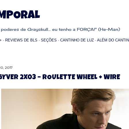
Pular para o conteúdo principal
EMPORAL
oderes de Grayskull... eu tenho a FORÇA!" (He-Man)
+
REVIEWS DE BLS
SEÇÕES
CANTINHO DE LUZ
ALÉM DO CANTIN
20, 2017
YVER 2X03 – ROULETTE WHEEL + WIRE