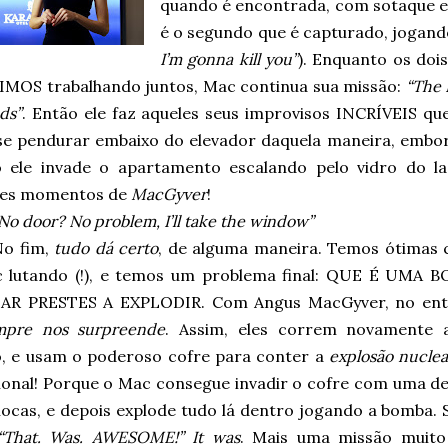
quando é encontrada, com sotaque e
é o segundo que é capturado, jogand
I’m gonna kill you”
). Enquanto os doi
IMOS trabalhando juntos, Mac continua sua missão:
“The 
ds”
. Então ele faz aqueles seus improvisos INCRÍVEIS 
e pendurar embaixo do elevador daquela maneira, embor
 ele invade o apartamento escalando pelo vidro do l
res momentos de
MacGyver
!
No door? No problem, I’ll take the window”
No fim,
tudo dá certo
, de alguma maneira. Temos ótimas 
 lutando (!), e temos um problema final: QUE É UMA 
R PRESTES A EXPLODIR. Com Angus MacGyver, no ent
mpre nos surpreende
. Assim, eles correm novamente 
o, e usam o poderoso cofre para conter a
explosão nuclea
ional! Porque o Mac consegue invadir o cofre com uma de
ocas, e depois explode tudo lá dentro jogando a bomba. S
“That. Was. AWESOME!”
It was
. Mais uma missão muit