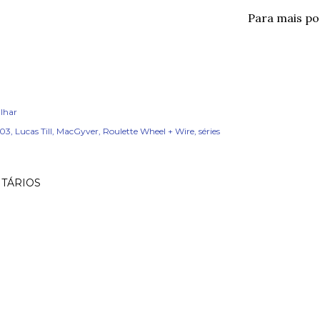
Para mais p
lhar
x03
Lucas Till
MacGyver
Roulette Wheel + Wire
séries
TÁRIOS