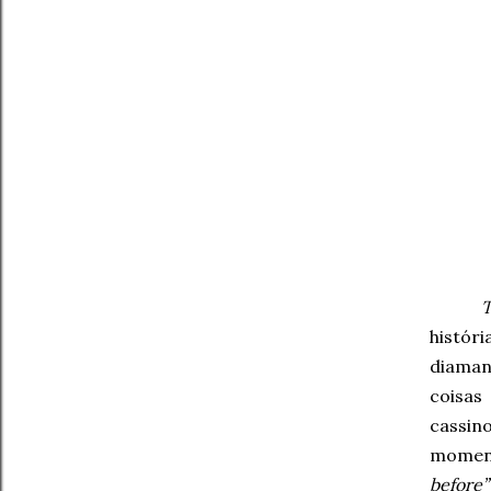
T
histór
diaman
coisa
cassin
moment
before”