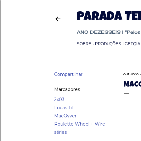
PARADA T
ANO DEZESSEIS | "Pelos p
SOBRE
PRODUÇÕES LGBTQIA
Compartilhar
outubro 
MACG
Marcadores
2x03
Lucas Till
MacGyver
Roulette Wheel + Wire
séries