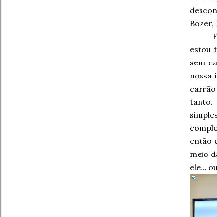
descon
Bozer, 
F
estou 
sem ca
nossa 
carrão
tanto.
simple
comple
então 
meio d
ele… o