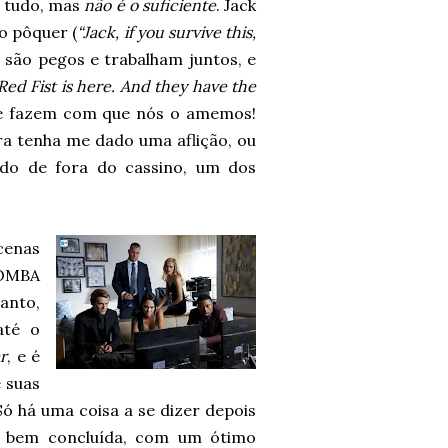
 tudo, mas
não é o suficiente
. Jack
o pôquer (
“Jack, if you survive this,
s são pegos e trabalham juntos, e
Red Fist is here. And they have the
que fazem com que nós o amemos!
a tenha me dado uma aflição, ou
ado de fora do cassino, um dos
cenas
BOMBA
anto,
até o
r
, e é
 suas
ó há uma coisa a se dizer depois
o bem concluída, com um ótimo