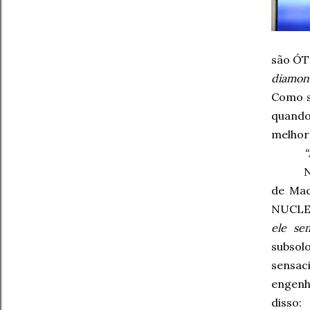
são ÓT
diamon
Como s
quando
melho
“
de Mac
NUCLEA
ele se
subsol
sensac
engenh
disso: