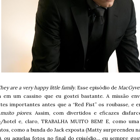
hey are a very happy little family
.
Esse episódio de
MacGyve
ia em um cassino que eu gostei bastante. A missão env
tes importantes antes que a “Red Fist” os roubasse, e e
s
muito piores
. Assim, com divertidos e eficazes disfa
o/hotel e, claro, TRABALHA MUITO BEM! E, como uma 
os, como a bunda do Jack exposta (Matty surpreendeu n
), ou aquelas fotos no final do episódio… eu sempre g