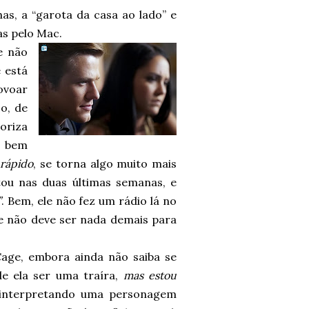
as, a “garota da casa ao lado” e
as pelo Mac.
e não
 está
ovoar
o, de
oriza
o bem
m
rápido
, se torna algo muito mais
u nas duas últimas semanas, e
”
. Bem, ele não fez um rádio lá no
re não deve ser nada demais para
age, embora ainda não saiba se
de ela ser uma traíra,
mas estou
a interpretando uma personagem