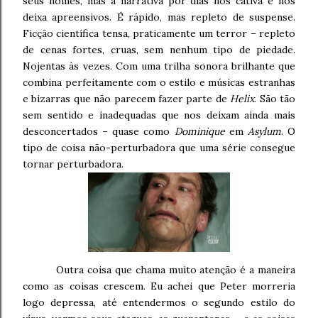
seus nomes, mas a narrativa por dias nos cativa e nos
deixa apreensivos. É rápido, mas repleto de suspense.
Ficção científica tensa, praticamente um terror – repleto
de cenas fortes, cruas, sem nenhum tipo de piedade.
Nojentas às vezes. Com uma trilha sonora brilhante que
combina perfeitamente com o estilo e músicas estranhas
e bizarras que não parecem fazer parte de
Helix
. São tão
sem sentido e inadequadas que nos deixam ainda mais
desconcertados – quase como
Dominique
em
Asylum
. O
tipo de coisa não-perturbadora que uma série consegue
tornar perturbadora.
Outra coisa que chama muito atenção é a maneira
como as coisas crescem. Eu achei que Peter morreria
logo depressa, até entendermos o segundo estilo do