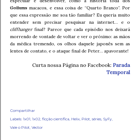
especular e desenvolver, como a história toda dos
Gollums
macacos, e essa coisa de “Quarto Branco”. Por
que essa expressão me soa tão familiar? Eu queria muito
entender sem precisar pesquisar na internet… e o
cliffhanger
final? Parece que cada episódio nos deixará
morrendo de vontade de voltar e ver o próximo: as mãos
da médica tremendo, os olhos daquele japonês sem as
lentes de contato, e o ataque final de Peter… apavorante!
Curta nossa Página no Facebook:
Parada
Temporal
Compartilhar
Labels:
1x01
1x02
ficção científica
Helix
Pilot
séries
SyFy
Vale o Pilot
Vector