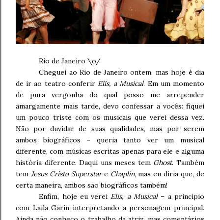
Rio de Janeiro \o/
Cheguei ao Rio de Janeiro ontem, mas hoje é dia
de ir ao teatro conferir
Elis, a Musical
. Em um momento
de pura vergonha do qual posso me arrepender
amargamente mais tarde, devo confessar a vocês: fiquei
um pouco triste com os musicais que verei dessa vez.
Não por duvidar de suas qualidades, mas por serem
ambos biográficos – queria tanto ver um musical
diferente, com músicas escritas apenas para ele e alguma
história diferente. Daqui uns meses tem
Ghost
. Também
tem
Jesus Cristo Superstar
e
Chaplin
, mas eu diria que, de
certa maneira, ambos são biográficos também!
Enfim, hoje eu verei
Elis, a Musical
– a princípio
com Laila Garin interpretando a personagem principal.
Ainda não conheço o trabalho da atriz, mas comentários