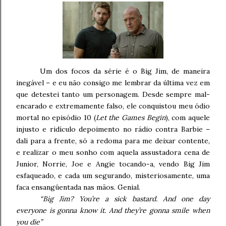
Um dos focos da série é o Big Jim, de maneira
inegável – e eu não consigo me lembrar da última vez em
que detestei tanto um personagem. Desde sempre mal-
encarado e extremamente falso, ele conquistou meu ódio
mortal no episódio 10 (
Let the Games Begin
), com aquele
injusto e ridículo depoimento no rádio contra Barbie –
dali para a frente, só a redoma para me deixar contente,
e realizar o meu sonho com aquela assustadora cena de
Junior, Norrie, Joe e Angie tocando-a, vendo Big Jim
esfaqueado, e cada um segurando, misteriosamente, uma
faca ensangüentada nas mãos.
Genial.
“Big Jim? You’re a sick bastard. And one day
everyone is gonna know it.
And they’re gonna smile when
you die”