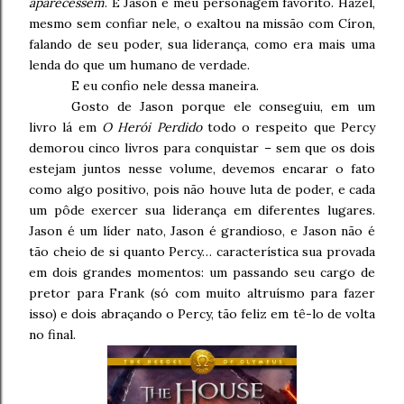
aparecessem
. E Jason é meu personagem favorito. Hazel,
mesmo sem confiar nele, o exaltou na missão com Círon,
falando de seu poder, sua liderança, como era mais uma
lenda do que um humano de verdade.
E eu confio nele dessa maneira.
Gosto de Jason porque ele conseguiu, em um
livro lá em
O Herói Perdido
todo o respeito que Percy
demorou cinco livros para conquistar – sem que os dois
estejam juntos nesse volume, devemos encarar o fato
como algo positivo, pois não houve luta de poder, e cada
um pôde exercer sua liderança em diferentes lugares.
Jason é um líder nato, Jason é grandioso, e Jason não é
tão cheio de si quanto Percy… característica sua provada
em dois grandes momentos: um passando seu cargo de
pretor para Frank (só com muito altruísmo para fazer
isso) e dois abraçando o Percy, tão feliz em tê-lo de volta
no final.