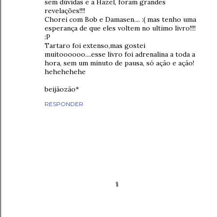
sem dúvidas e a Hazel, foram grandes
revelações!!!!
Chorei com Bob e Damasen.... :( mas tenho uma
esperança de que eles voltem no ultimo livro!!!!
:P
Tartaro foi extenso,mas gostei
muitoooooo....esse livro foi adrenalina a toda a
hora, sem um minuto de pausa, só ação e ação!
hehehehehe
beijãozão*
RESPONDER