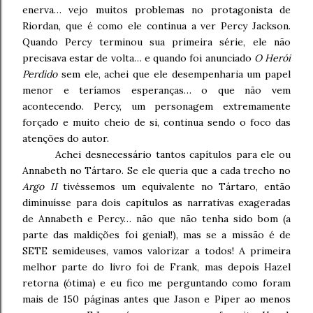
enerva… vejo muitos problemas no protagonista de
Riordan, que é como ele continua a ver Percy Jackson.
Quando Percy terminou sua primeira série, ele não
precisava estar de volta… e quando foi anunciado
O Herói
Perdido
sem ele, achei que ele desempenharia um papel
menor e teríamos esperanças… o que não vem
acontecendo. Percy, um personagem extremamente
forçado e muito cheio de si, continua sendo o foco das
atenções do autor.
Achei desnecessário tantos capítulos para ele ou
Annabeth no Tártaro. Se ele queria que a cada trecho no
Argo II
tivéssemos um equivalente no Tártaro, então
diminuísse para dois capítulos as narrativas exageradas
de Annabeth e Percy… não que não tenha sido bom (a
parte das maldições foi genial!), mas se a missão é de
SETE semideuses, vamos valorizar a todos! A primeira
melhor parte do livro foi de Frank, mas depois Hazel
retorna (ótima) e eu fico me perguntando como foram
mais de 150 páginas antes que Jason e Piper ao menos