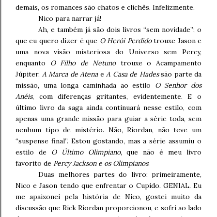
demais, os romances são chatos e clichês. Infelizmente.
Nico para narrar já!
Ah, e também já são dois livros “sem novidade”; o
que eu quero dizer é que
O Herói Perdido
trouxe Jason e
uma nova visão misteriosa do Universo sem Percy,
enquanto
O Filho de Netuno
trouxe o Acampamento
Júpiter.
A Marca de Atena
e
A Casa de Hades
são parte da
missão, uma longa caminhada ao estilo
O Senhor dos
Anéis
, com diferenças gritantes, evidentemente. E o
último livro da saga ainda continuará nesse estilo, com
apenas uma grande missão para guiar a série toda, sem
nenhum tipo de mistério. Não, Riordan, não teve um
“suspense final”. Estou gostando, mas a série assumiu o
estilo de
O Último Olimpiano
, que não é meu livro
favorito de
Percy Jackson e os Olimpianos
.
Duas melhores partes do livro: primeiramente,
Nico e Jason tendo que enfrentar o Cupido. GENIAL. Eu
me apaixonei pela história de Nico, gostei muito da
discussão que Rick Riordan proporcionou, e sofri ao lado