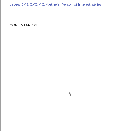
Labels:
3x12
3x13
4C
Aletheia
Person of Interest
séries
COMENTÁRIOS