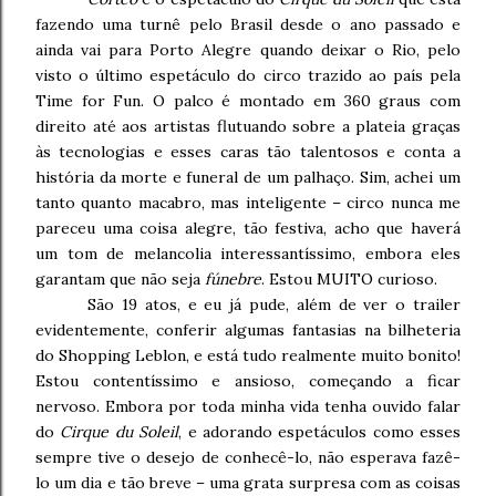
fazendo uma turnê pelo Brasil desde o ano passado e
ainda vai para Porto Alegre quando deixar o Rio, pelo
visto o último espetáculo do circo trazido ao país pela
Time for Fun. O palco é montado em 360 graus com
direito até aos artistas flutuando sobre a plateia graças
às tecnologias e esses caras tão talentosos e conta a
história da morte e funeral de um palhaço. Sim, achei um
tanto quanto macabro, mas inteligente – circo nunca me
pareceu uma coisa alegre, tão festiva, acho que haverá
um tom de melancolia interessantíssimo, embora eles
garantam que não seja
fúnebre
. Estou MUITO curioso.
São 19 atos, e eu já pude, além de ver o trailer
evidentemente, conferir algumas fantasias na bilheteria
do Shopping Leblon, e está tudo realmente muito bonito!
Estou contentíssimo e ansioso, começando a ficar
nervoso. Embora por toda minha vida tenha ouvido falar
do
Cirque du Soleil
, e adorando espetáculos como esses
sempre tive o desejo de conhecê-lo, não esperava fazê-
lo um dia e tão breve – uma grata surpresa com as coisas