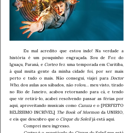
Eu mal acredito que estou indo! Na verdade a
história é um pouquinho engraçada. Sou de Foz do
Iguaçu, Paraná, e
Corteo
fez uma temporada em Curitiba,
à qual muita gente da minha cidade foi, por ser mais
perto e tudo o mais. Não consegui, viajei para
Doctor
Who
, dou aulas aos sábados, não rolou… meu visto, tirado
no Rio de Janeiro, acabou retornando para cá, e tendo
que vir retirá-lo, acabei resolvendo passar as férias por
aqui, aproveitando musicais como
Cazuza
e o [PERFEITO
BELÍSSIMO INCRÍVEL]
The Book of Mormon
da UNIRIO,
e eis que descubro que o
Cirque du Soleil
já está aqui.
Comprei meu ingresso.
Corteo
é o espetáculo do
Cirque du Soleil
que está