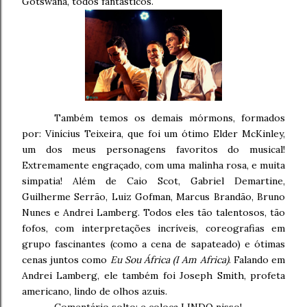
Gotswana, todos fantásticos.
Também temos os demais mórmons, formados
por: Vinícius Teixeira, que foi um ótimo Elder McKinley,
um dos meus personagens favoritos do musical!
Extremamente engraçado, com uma malinha rosa, e muita
simpatia! Além de Caio Scot, Gabriel Demartine,
Guilherme Serrão, Luiz Gofman, Marcus Brandão, Bruno
Nunes e Andrei Lamberg. Todos eles tão talentosos, tão
fofos, com interpretações incríveis, coreografias em
grupo fascinantes (como a cena de sapateado) e ótimas
cenas juntos como
Eu Sou África (I Am Africa)
. Falando em
Andrei Lamberg, ele também foi Joseph Smith, profeta
americano, lindo de olhos azuis.
Comentário solto: e coloca LINDO nisso!