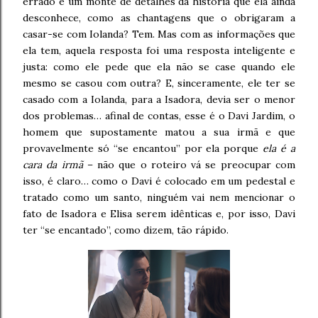
errado e um monte de detalhes da história que ela ainda
desconhece, como as chantagens que o obrigaram a
casar-se com Iolanda? Tem. Mas com as informações que
ela tem, aquela resposta foi uma resposta inteligente e
justa: como ele pede que ela não se case quando ele
mesmo se casou com outra? E, sinceramente, ele ter se
casado com a Iolanda, para a Isadora, devia ser o menor
dos problemas… afinal de contas, esse é o Davi Jardim, o
homem que supostamente matou a sua irmã e que
provavelmente só “se encantou” por ela porque
ela é a
cara da irmã
– não que o roteiro vá se preocupar com
isso, é claro… como o Davi é colocado em um pedestal e
tratado como um santo, ninguém vai nem mencionar o
fato de Isadora e Elisa serem idênticas e, por isso, Davi
ter “se encantado”, como dizem, tão rápido.