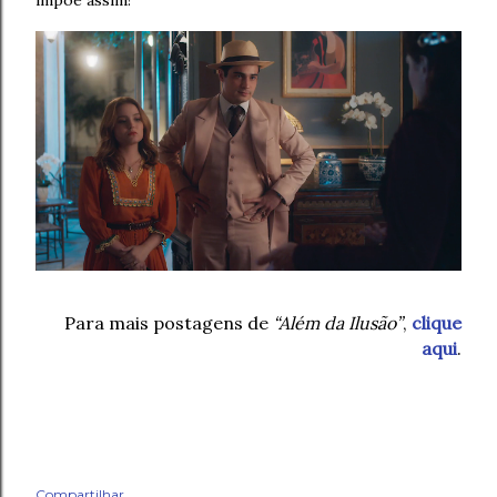
impõe assim!
Para mais postagens de
“Além da Ilusão”
,
clique
aqui
.
Compartilhar