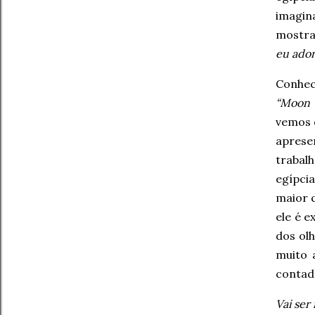
imagin
mostra
eu ador
Conhec
“Moon 
vemos o
aprese
trabal
egípci
maior 
ele é 
dos ol
muito 
contad
Vai ser