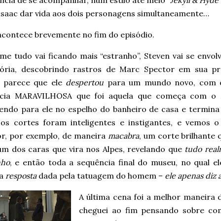
lícia de se acompanhar, num estilo até meio
“Jekyll & Hyde
Isaac dar vida aos dois personagens simultaneamente…
contece brevemente no fim do episódio.
me tudo vai ficando mais “estranho”, Steven vai se envol
tória, descobrindo rastros de Marc Spector em sua pr
e parece que ele
despertou
para um mundo novo, com 
ncia MARAVILHOSA que foi aquela que começa com o
endo para ele no espelho do banheiro de casa e termina
 os cortes foram inteligentes e instigantes, e vemos
or, por exemplo, de maneira
macabra
, um corte brilhante 
 um dos caras que vira nos Alpes, revelando que
tudo real
nho
, e então toda a sequência final do museu, no qual 
 a
resposta
dada pela tatuagem do homem –
ele apenas diz 
A última cena foi a melhor maneira 
cheguei ao fim pensando sobre c