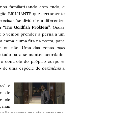
nos familiarizando com tudo, e
tação BRILHANTE que certamente
ecisar “se dividir” em diferentes
em
“The Goldfish Problem”
, Oscar
 e o vemos prender a perna a um
da cama e uma fita na porta, para
ndo ou não. Uma das cenas
mais
e tudo para se manter acordado,
o controle do próprio corpo e,
io de uma espécie de
cerimônia
a
to” é
om de
e ele
o, mas