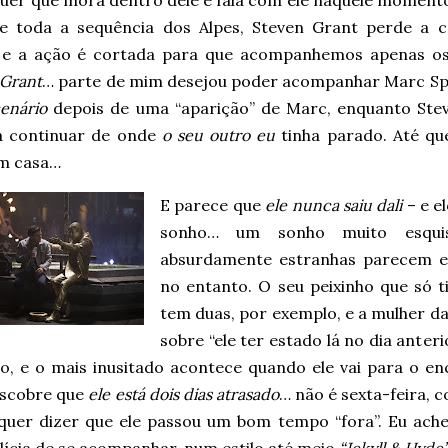
quer que mora dentro dele e fala com ele naquele momento
e toda a sequência dos Alpes, Steven Grant perde a c
e a ação é cortada para que acompanhemos apenas o
 Grant
… parte de mim desejou poder acompanhar Marc Spe
enário
depois de uma “aparição” de Marc, enquanto Stev
a continuar de onde
o seu outro eu
tinha parado. Até que
em casa…
E parece que
ele nunca saiu dali
– e e
sonho… um sonho muito esquis
absurdamente estranhas parecem e
no entanto. O seu peixinho que só 
tem duas, por exemplo, e a mulher da 
sobre “ele ter estado lá no dia anteri
to, e o mais inusitado acontece quando ele vai para o en
scobre que
ele está dois dias atrasado
… não é sexta-feira, 
quer dizer que ele passou um bom tempo “fora”. Eu ache