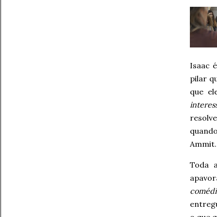
Isaac 
pilar q
que el
interes
resolv
quando
Ammit.
Toda a
apavor
comédi
entregu