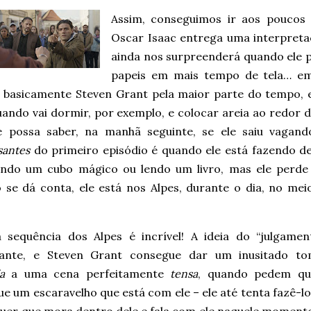
Assim, conseguimos ir aos poucos 
Oscar Isaac entrega uma interpre
ainda nos surpreenderá quando ele pr
papeis em mais tempo de tela… 
é basicamente Steven Grant pela maior parte do tempo,
uando vai dormir, por exemplo, e colocar areia ao redor 
e possa saber, na manhã seguinte, se ele saiu vaga
santes
do primeiro episódio é quando ele está fazendo d
endo um cubo mágico ou lendo um livro, mas ele perde 
 se dá conta, ele está nos Alpes, durante o dia, no me
 sequência dos Alpes é incrível! A ideia do “julgamen
ante, e Steven Grant consegue dar um inusitado t
a
a uma cena perfeitamente
tensa
, quando pedem qu
e um escaravelho que está com ele – ele até tenta fazê-l