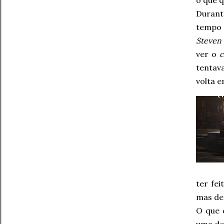
o que 
Durant
tempo 
Steven
ver o
c
tentav
volta 
ter fei
mas de
O que 