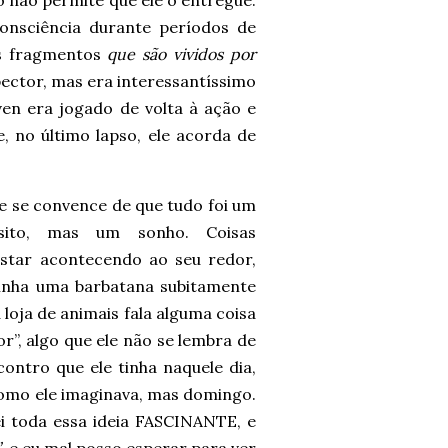
 não permite que ele o entregue.
onsciência durante períodos de
s fragmentos
que são vividos por
ctor, mas era interessantíssimo
en era jogado de volta à ação e
, no último lapso, ele acorda de
le se convence de que tudo foi um
ito, mas um sonho. Coisas
star acontecendo ao seu redor,
tinha uma barbatana subitamente
loja de animais fala alguma coisa
or”, algo que ele não se lembra de
contro que ele tinha naquele dia,
como ele imaginava, mas domingo.
i toda essa ideia FASCINANTE, e