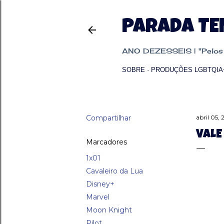
PARADA T
ANO DEZESSEIS | "Pelos p
SOBRE
PRODUÇÕES LGBTQIA
Compartilhar
abril 05,
VALE
Marcadores
1x01
Cavaleiro da Lua
Disney+
Marvel
Moon Knight
Pilot