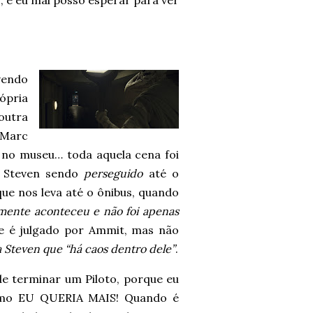
”
, e eu mal posso esperar para ver
vendo
ópria
outra
 Marc
 no museu… toda aquela cena foi
 o Steven sendo
perseguido
até o
que nos leva até o ônibus, quando
mente aconteceu e não foi apenas
ele é julgado por Ammit, mas não
a Steven que “há caos dentro dele”
.
de terminar um Piloto, porque eu
omo EU QUERIA MAIS! Quando é