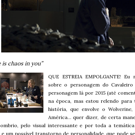
 is chaos in you”
QUE ESTREIA EMPOLGANTE! Eu nã
sobre o personagem do Cavaleiro
personagem lá por 2015 (até coment
na época, mas estou relendo para
história, que envolve o Wolverin
América… quer dizer, de certa mane
sombrio, pelo visual interessante e por toda a temática
a e um possível transtorno de personalidade, que pode s