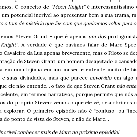
amos. O conceito de
“Moon Knight”
é interessantíssimo 
 um potencial incrível ao apresentar bem a sua trama, m
o o tom de mistério que faz com que queiramos voltar para o
emos Steven Grant – que é apenas
um dos
protagonist
Knight”
. A verdade é que ouvimos falar de Marc Spec
 Cavaleiro da Lua apenas brevemente, mas o Piloto se ded
ntação de Steven Grant: um homem desajeitado e cansado
ha em uma lojinha em um museu e entende muito de his
a e suas divindades, mas que parece
envolvido
em algo 
que ele não entende… o fato de que Steven Grant
não ent
excelente, em termos narrativos, porque permite que nós
hos do próprio Steven: vemos o que ele vê, descobrimos o
a explorar. O primeiro episódio não é “confuso” ou “inco
a do ponto de vista do Steven, e não de Marc…
 incrível conhecer mais de Marc no próximo episódio!