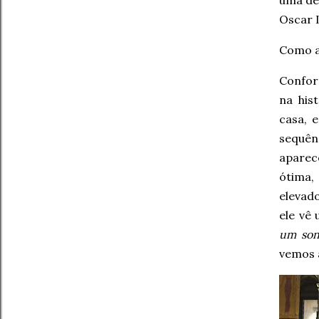
uma de
Oscar 
Como a
Confor
na his
casa, 
sequê
aparec
ótima,
elevad
ele vê
um so
vemos