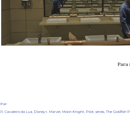
Para 
lhar
01
Cavaleiro da Lua
Disney+
Marvel
Moon Knight
Pilot
séries
The Goldfish 