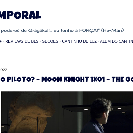
Pular para o conteúdo principal
EMPORAL
oderes de Grayskull... eu tenho a FORÇA!" (He-Man)
+
REVIEWS DE BLS
SEÇÕES
CANTINHO DE LUZ
ALÉM DO CANTIN
 2022
 O PILOTO? – MOON KNIGHT 1X01 – THE 