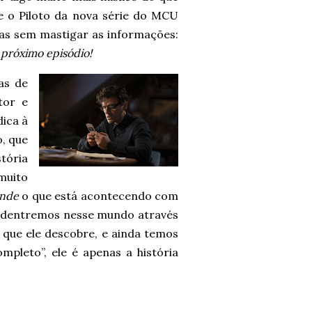
e o Piloto da nova série do MCU
as sem mastigar as informações:
 próximo episódio!
as de
tor e
ica à
, que
tória
muito
ende
o que está acontecendo com
 adentremos nesse mundo através
 que ele descobre, e ainda temos
mpleto”, ele é apenas a história