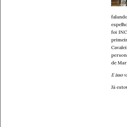
faland
espelh
foi IN
primei
Cavale
person
de Marc
E isso v
Já est