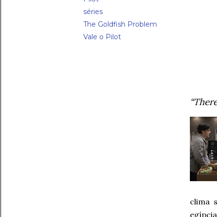
séries
The Goldfish Problem
Vale o Pilot
“There
clima 
egípci