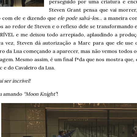
perseguido por uma criatura e enc
Steven Grant pensa que vai morrer
o com ele e dizendo que
ele pode salvá-los
… a maneira com
os ao redor de Steven e o reflexo dele se transformando
CRÍVEL e me deixou todo arrepiado, aplaudindo a produç
ra vez, Steven dá autorização a Marc para que ele use 
iro da Lua começando a aparecer, mas não vemos todos os
agem. Mesmo assim, é um final f*da que nos mostra que
 e do Cavaleiro da Lua.
ai ser incrível!
ou amando
“Moon Knight”
!