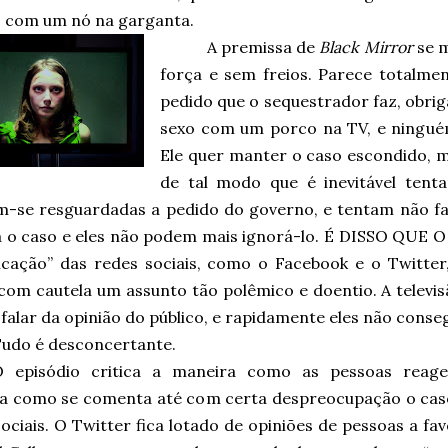
 com um nó na garganta.
A premissa de
Black Mirror
se m
força e sem freios. Parece totalme
pedido que o sequestrador faz, obrig
sexo com um porco na TV, e ninguém
Ele quer manter o caso escondido, ma
de tal modo que é inevitável tent
-se resguardadas a pedido do governo, e tentam não fal
a o caso e eles não podem mais ignorá-lo. É DISSO QUE 
cação” das redes sociais, como o Facebook e o Twitter
 com cautela um assunto tão polêmico e doentio. A televi
 falar da opinião do público, e rapidamente eles não conse
udo é desconcertante.
O episódio critica a maneira como as pessoas reag
a como se comenta até com certa despreocupação o cas
ociais. O Twitter fica lotado de opiniões de pessoas a fa