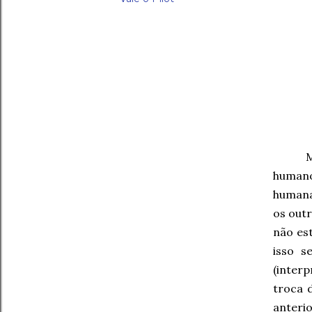
M
humano
humana
os outr
não es
isso s
(inter
troca 
anteri