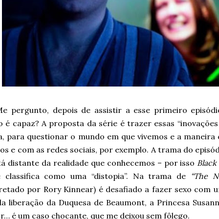
e pergunto, depois de assistir a esse primeiro episód
 é capaz? A proposta da série é trazer essas “inovações 
, para questionar o mundo em que vivemos e a maneira
os e com as redes sociais, por exemplo. A trama do episód
tá distante da realidade que conhecemos – por isso
Black
e classifica como uma “distopia”. Na trama de
“The N
pretado por Rory Kinnear) é desafiado a fazer sexo com u
da liberação da Duquesa de Beaumont, a Princesa Susanna
or… é um caso chocante, que me deixou sem fôlego.