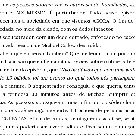
tou:
as pessoas adoram ver as outras sendo humilhadas, is
zmente FAZ MESMO. É perturbador. Tudo nesse episódi
ecermos a sociedade em que vivemos AGORA. O fim do e
sedada, no meio da cidade, com os dedos intactos.
 sequestrador, com um dedo cortado, enforcado no escon
 a vida pessoal de Michael Callow destruída.
abe o que eu penso, também? Que me lembrou um pouco
a discussão que eu fiz na minha
review
sobre o filme. A tel
, no fim do episódio, que
“Não há dúvida que com uma audi
de 1,3 bilhões, foi um evento do qual todos nós participam
a o intuito. O sequestrador conseguiu o que queria, tant
u a princesa 30 minutos antes de Michael cumprir 
cia. As pessoas se esquivam, mas o fim do episódio cham
ir que você se diga inocente: 1,3 bilhões de pessoas ass
CULPADAS. Afinal de contas, se ninguém assistisse, se n
o jamais poderia ser levado adiante. Precisamos começar
mos e fazemos…
somos parte dessa sociedade doentia em qu