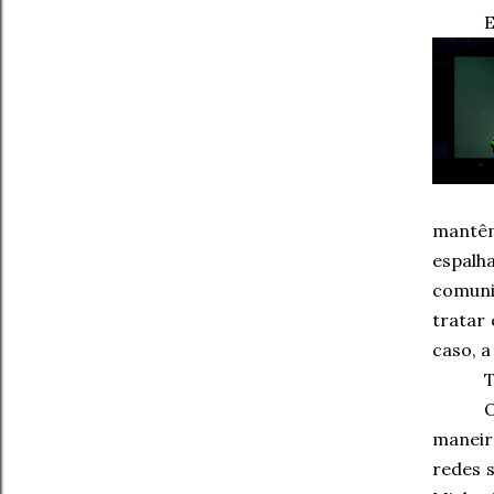
E
mantêm
espalh
comuni
tratar
caso, a
T
maneir
redes s