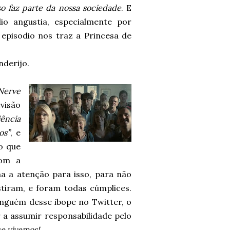
so faz parte da nossa sociedade
. E
o angustia, especialmente por
pisodio nos traz a Princesa de
derijo.
Nerve
evisão
ência
os”
, e
o que
com a
a a atenção para isso, para não
istiram, e foram todas cúmplices.
inguém desse ibope no Twitter, o
 a assumir responsabilidade pelo
e vivemos!