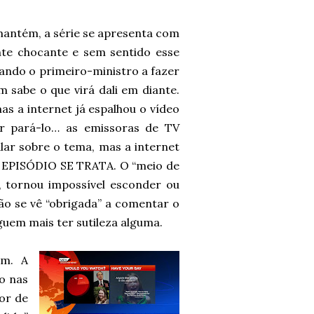
antém, a série se apresenta com
nte chocante e sem sentido esse
ando o primeiro-ministro a fazer
 sabe o que virá dali em diante.
s a internet já espalhou o vídeo
ar pará-lo… as emissoras de TV
ar sobre o tema, mas a internet
O EPISÓDIO SE TRATA. O “meio de
, tornou impossível esconder ou
são se vê “obrigada” a comentar o
guem mais ter sutileza alguma.
em. A
o nas
vor de