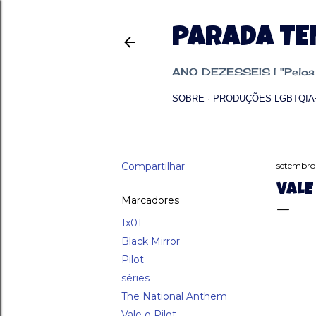
PARADA T
ANO DEZESSEIS | "Pelos p
SOBRE
PRODUÇÕES LGBTQIA
Compartilhar
setembro
VALE
Marcadores
1x01
Black Mirror
Pilot
séries
The National Anthem
Vale o Pilot