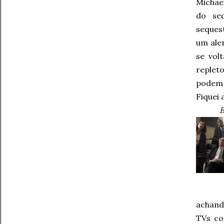
Michae
do se
seques
um ale
se vol
replet
podem 
Fiquei 
B
achand
TVs co