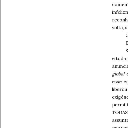
comen
infeli
reconh
volta, 
O
E
S
e toda 
anuncia
global 
esse er
libero
exigên
permit
TODAS 
assunt
que ve