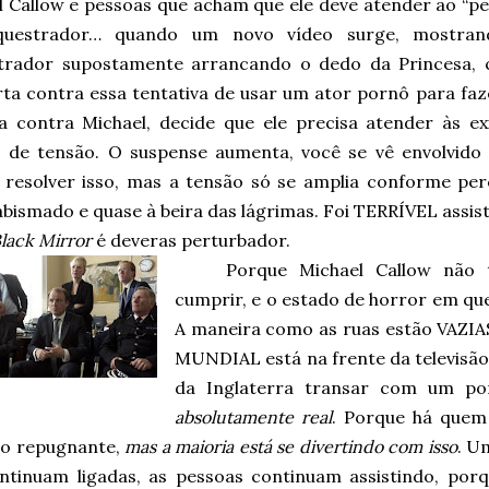
l Callow e pessoas que acham que ele deve atender ao “pe
questrador… quando um novo vídeo surge, mostra
trador supostamente arrancando o dedo da Princesa,
rta contra essa tentativa de usar um ator pornô para faz
ta contra Michael, decide que ele precisa atender às e
o de tensão. O suspense aumenta, você se vê envolvido
resolver isso, mas a tensão só se amplia conforme p
abismado e quase à beira das lágrimas. Foi TERRÍVEL assist
lack Mirror
é deveras perturbador.
Porque Michael Callow não 
cumprir, e o estado de horror em que
A maneira como as ruas estão VAZIA
MUNDIAL está na frente da televisão,
da Inglaterra transar com um 
absolutamente real
. Porque há quem
o repugnante,
mas a maioria está se divertindo com isso
. U
ntinuam ligadas, as pessoas continuam assistindo, por