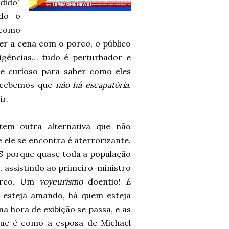
dido”
ndo o
 como
er a cena com o porco, o público
xigências… tudo é perturbador e
 e curioso para saber como eles
ercebemos que
não há escapatória
.
ir.
tem outra alternativa que não
 ele se encontra é aterrorizante.
S porque quase toda a população
 assistindo ao primeiro-ministro
porco. Um
voyeurismo
doentio!
E
 esteja amando, há quem esteja
ma hora de exibição se passa, e as
que é como a esposa de Michael