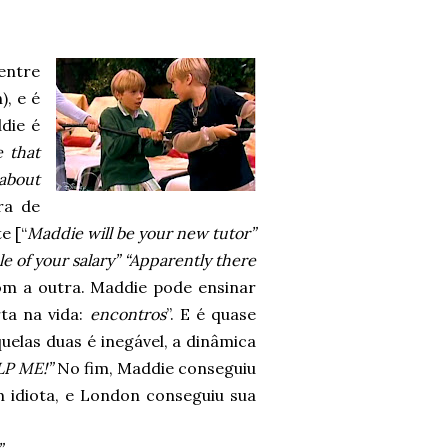
entre
), e é
die é
e that
 about
ra de
e [“
Maddie will be your new tutor”
le of your salary” “Apparently there
m a outra. Maddie pode ensinar
ta na vida:
encontros
”. E é quase
uelas duas é inegável, a dinâmica
LP ME!”
No fim, Maddie conseguiu
 idiota, e London conseguiu sua