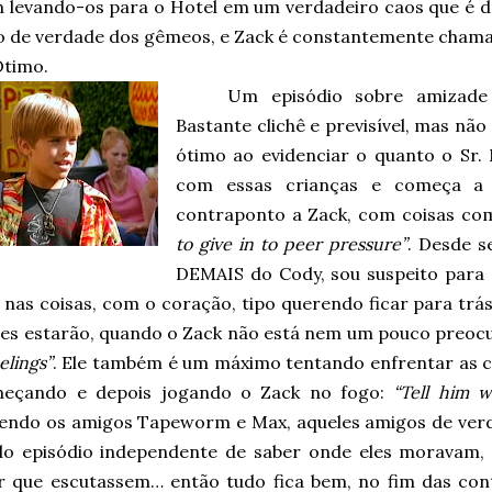
 levando-os para o Hotel em um verdadeiro caos que é 
o de verdade dos gêmeos, e Zack é constantemente chamado
Ótimo.
Um episódio sobre amizad
Bastante clichê e previsível, mas não
ótimo ao evidenciar o quanto o Sr. 
com essas crianças e começa a
contraponto a Zack, com coisas c
to give in to peer pressure”
. Desde s
DEMAIS do Cody, sou suspeito para 
 nas coisas, com o coração, tipo querendo ficar para tr
les estarão, quando o Zack não está nem um pouco preoc
elings”
. Ele também é um máximo tentando enfrentar as cr
eçando e depois jogando o Zack no fogo:
“Tell him w
endo os amigos Tapeworm e Max, aqueles amigos de verd
 do episódio independente de saber onde eles moravam,
r que escutassem… então tudo fica bem, no fim das con