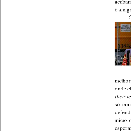
acabam
é amig
melhor
onde e
their fe
só com
defend
início
espera