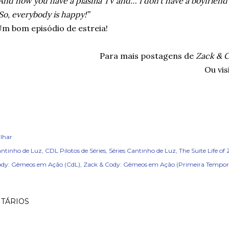
And now you have a plasma TV and… I don’t have a boyfriend
So, everybody is happy!”
m bom episódio de estreia!
Para mais postagens de
Zack & 
Ou vis
lhar
ntinho de Luz
CDL Pilotos de Séries
Séries Cantinho de Luz
The Suite Life of
ody: Gêmeos em Ação (CdL)
Zack & Cody: Gêmeos em Ação (Primeira Tempor
TÁRIOS