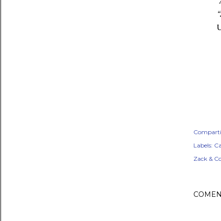
“
“
U
Comparti
Labels:
Ca
Zack & C
COMEN