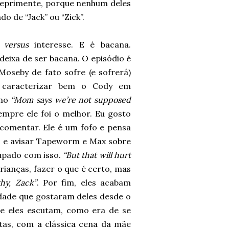
deprimente, porque nenhum deles
 de “Jack” ou “Zick”.
e
versus
interesse. E é bacana.
 deixa de ser bacana. O episódio é
Moseby de fato sofre (e sofrerá)
 caracterizar bem o Cody em
omo
“Mom says we’re not supposed
empre ele foi o melhor. Eu gosto
comentar. Ele é um fofo e pensa
ás e avisar Tapeworm e Max sobre
upado com isso.
“But that will hurt
ianças, fazer o que é certo, mas
hy, Zack”
. Por fim, eles acabam
ade que gostaram deles desde o
 e eles escutam, como era de se
tas, com a clássica cena da mãe