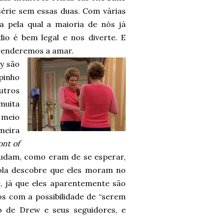
série sem essas duas. Com várias
sa pela qual a maioria de nós já
o é bem legal e nos diverte. E
renderemos a amar.
y são
pinho
utros
muita
 meio
meira
ont of
udam, como eram de se esperar,
scola descobre que eles moram no
, já que eles aparentemente são
s com a possibilidade de “serem
 de Drew e seus seguidores, e