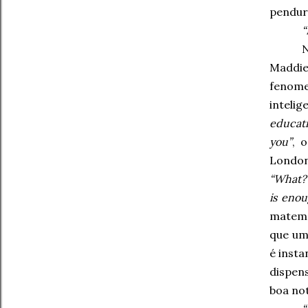
pendur
“
Maddie 
fenome
intelig
educati
you”
, 
London
“What
is eno
matemá
que um 
é inst
dispen
boa no