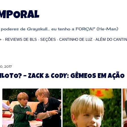
Pular para o conteúdo principal
EMPORAL
oderes de Grayskull... eu tenho a FORÇA!" (He-Man)
+
REVIEWS DE BLS
SEÇÕES
CANTINHO DE LUZ
ALÉM DO CANTIN
10, 2017
PILOTO? – ZACK & CODY: GÊMEOS EM AÇÃO