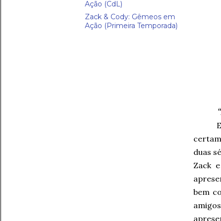
Ação (CdL)
Zack & Cody: Gêmeos em
Ação (Primeira Temporada)
certam
duas sé
Zack e
aprese
bem co
amigos
aprese