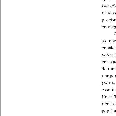
Life of
risada
precis
começa
O
as nov
consid
outcast
coisa 
de uma
tempor
your n
essa é
Hotel 
ricos 
popula