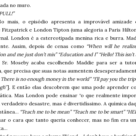
ada no muro.
PULL!”
No mais, o episódio apresenta a improvável amizade 
Fitzpatrick e London Tipton (uma alegoria a Paris Hilton
nal. London é a estereotipada menina rica e burra. Mad
ente.
Assim, depois de cenas como
“When will he realiz
on and me just don’t mix” “Education and I” “Hello!
This isn’t
o Sr. Moseby acaba escolhendo Maddie para ser a tuto
, que precisa que suas notas aumentem desesperadament
?
There is no enough money in the world” “I’ll pay you the trip
ugh
”].
E então elas descobrem que uma pode aprender co
tica. Mas London pode ensinar “o que realmente impor
verdadeiro desastre, mas é divertidíssimo. A química daq
antânea…
“Teach me to be mean” “Teach me to be smart” “HE
sar o cara que tanto queria conhecer, mas no fim era um
ta…