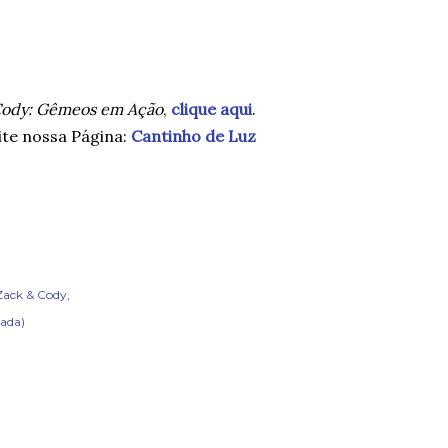
”
Cody: Gêmeos em Ação
,
clique aqui
.
ite nossa Página:
Cantinho de Luz
 Zack & Cody
ada)