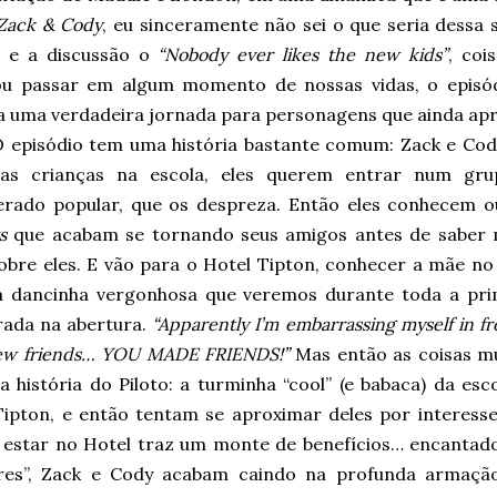
 Zack & Cody
, eu sinceramente não sei o que seria dessa 
s e a discussão o
“Nobody ever likes the new kids”
, coi
ou passar em algum momento de nossas vidas, o episódi
 uma verdadeira jornada para personagens que ainda ap
 episódio tem uma história bastante comum: Zack e Cod
as crianças na escola, eles querem entrar num gru
erado popular, que os despreza. Então eles conhecem o
s
que acabam se tornando seus amigos antes de saber 
sobre eles. E vão para o Hotel Tipton, conhecer a mãe no
 dancinha vergonhosa que veremos durante toda a pri
ada na abertura.
“Apparently I’m embarrassing myself in fr
ew friends…
YOU MADE FRIENDS!”
Mas então as coisas m
 a história do Piloto: a turminha “cool” (e babaca) da e
Tipton, e então tentam se aproximar deles por interesse
e estar no Hotel traz um monte de benefícios… encantado
res”, Zack e Cody acabam caindo na profunda armação