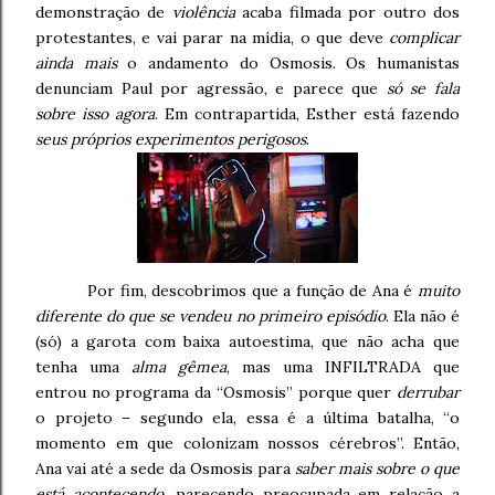
demonstração de
violência
acaba filmada por outro dos
protestantes, e vai parar na mídia, o que deve
complicar
ainda mais
o andamento do Osmosis. Os humanistas
denunciam Paul por agressão, e parece que
só se fala
sobre isso agora
. Em contrapartida, Esther está fazendo
seus próprios experimentos perigosos
.
Por fim, descobrimos que a função de Ana é
muito
diferente do que se vendeu no primeiro episódio
. Ela não é
(só) a garota com baixa autoestima, que não acha que
tenha uma
alma gêmea
, mas uma INFILTRADA que
entrou no programa da “Osmosis” porque quer
derrubar
o projeto – segundo ela, essa é a última batalha, “o
momento em que colonizam nossos cérebros”. Então,
Ana vai até a sede da Osmosis para
saber mais sobre o que
está acontecendo
, parecendo preocupada em relação a