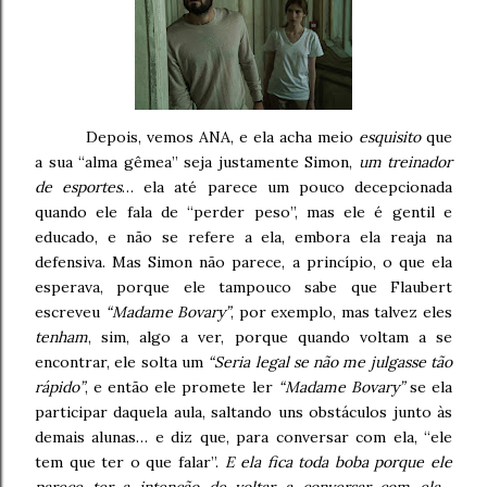
Depois, vemos ANA, e ela acha meio
esquisito
que
a sua “alma gêmea” seja justamente Simon,
um treinador
de esportes
… ela até parece um pouco decepcionada
quando ele fala de “perder peso”, mas ele é gentil e
educado, e não se refere a ela, embora ela reaja na
defensiva. Mas Simon não parece, a princípio, o que ela
esperava, porque ele tampouco sabe que Flaubert
escreveu
“Madame Bovary”
, por exemplo, mas talvez eles
tenham
, sim, algo a ver, porque quando voltam a se
encontrar, ele solta um
“Seria legal se não me julgasse tão
rápido”
, e então ele promete ler
“Madame Bovary”
se ela
participar daquela aula, saltando uns obstáculos junto às
demais alunas… e diz que, para conversar com ela, “ele
tem que ter o que falar”.
E ela fica toda boba porque ele
parece ter a intenção de voltar a conversar com ela…