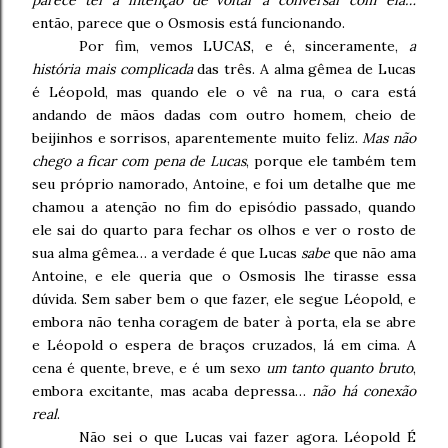
então, parece que o Osmosis está funcionando.
Por fim, vemos LUCAS, e é, sinceramente,
a
história mais complicada
das três. A alma gêmea de Lucas
é Léopold, mas quando ele o vê na rua, o cara está
andando de mãos dadas com outro homem, cheio de
beijinhos e sorrisos, aparentemente muito feliz.
Mas não
chego a ficar com pena de Lucas
, porque ele também tem
seu próprio namorado, Antoine, e foi um detalhe que me
chamou a atenção no fim do episódio passado, quando
ele sai do quarto para fechar os olhos e ver o rosto de
sua alma gêmea… a verdade é que Lucas
sabe
que não ama
Antoine, e ele queria que o Osmosis lhe tirasse essa
dúvida. Sem saber bem o que fazer, ele segue Léopold, e
embora não tenha coragem de bater à porta, ela se abre
e Léopold o espera de braços cruzados, lá em cima. A
cena é quente, breve, e é um sexo
um tanto quanto bruto
,
embora excitante, mas acaba depressa…
não há conexão
real
.
Não sei o que Lucas vai fazer agora. Léopold É