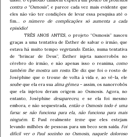
contra o “Osmosis”
, e parece cada vez mais evidente que
eles não vão ter condições de levar essa pesquisa até o
fim…
o número de complicações só aumenta a cada
episódio!
TRÊS ANOS ANTES, o projeto “Osmosis” nasceu
graças a uma tentativa de Esther de salvar o irmão, que
estava há muito tempo
vegetando
. Então, numa tentativa
de “brincar de Deus”, Esther injeta nanorrobôs no
cérebro do irmão, e não apenas isso o reanima,
como
também lhe mostra um rosto
. Ele diz que foi o rosto de
Joséphine que o trouxe de volta à vida e, ao vê-la, ele
soube
que ela era sua
alma gêmea
– assim, os nanorrobôs
que ela injetou deram origem ao Osmosis. Agora, no
entanto, Joséphine
desapareceu
, e se ela foi mesmo
embora, e não sequestrada,
então o Osmosis todo é uma
farsa: se não funciona para ela, não funciona para mais
ninguém
. E Paul realmente
teme
que eles estejam
levando milhões de pessoas para um beco sem saída.
Foi
difícil ver o Paul sozinho no Osmosis, naquele doloroso