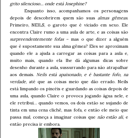
grito silencioso… onde está Josephine?
Enquanto isso, acompanhamos os personagens
depois de descobrirem quem são suas
almas gêmeas
.
Primeiro, NEILS, o garoto que é viciado em sexo. Ele
encontra Claire rumo a uma aula de arte, e as coisas são
surpreendentemente fofas
– mas o que dizer a alguém
que é supostamente sua alma gêmea? Eles se aproximam
quando ele a ajuda a carregar as coisas para a aula e,
muito mais, quando ela lhe dá algumas dicas sobre
desenho durante a aula, sussurrando para não atrapalhar
aos demais.
Neils está apaixonado, e é bastante fofo, na
verdade
, até que as coisas meio que dão errado. Neils
está limpando os pincéis e guardando as coisas depois de
uma aula, quando Claire o provoca jogando água nele, e
ele retribui… quando vemos, os dois estão se sujando de
tinta em uma cena clichê, mas fofa, e então ele meio que
passa mal, começa a imaginar coisas que
não estão ali
, e
então precisa ir embora.