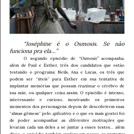
“Joséphine é o Osmosis. Se não
funciona pra ela…”
O segundo episódio de
“Osmosis”
acompanha,
além de Paul e Esther, três dos candidatos que estão
testando o programa: Neils, Ana e Lucas, os três que
podem ser “úteis” para Esther em sua tentativa de
implantar memórias que possam
reanimar
o cérebro de
sua mãe, ou qualquer coisa assim. O episódio é intenso,
interessante e curioso, mostrando os primeiros
momentos dos personagens depois de descobrirem suas
“almas gêmeas” pelo
aplicativo
, e o que eu mais gostei foi
de poder acompanhar as
diferentes motivações
que
levaram cada um deles a se juntar a esses testes… além
disso, o episódio também explora um pouco
os protestos