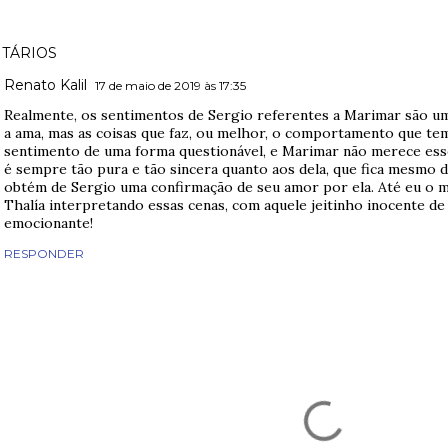
TÁRIOS
Renato Kalil
17 de maio de 2019 às 17:35
Realmente, os sentimentos de Sergio referentes a Marimar são u
a ama, mas as coisas que faz, ou melhor, o comportamento que tem
sentimento de uma forma questionável, e Marimar não merece ess
é sempre tão pura e tão sincera quanto aos dela, que fica mesmo di
obtém de Sergio uma confirmação de seu amor por ela. Até eu o ma
Thalía interpretando essas cenas, com aquele jeitinho inocente de 
emocionante!
RESPONDER