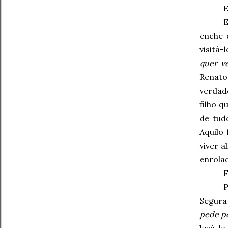
E
E
enche 
visitá-
quer ve
Renato
verdad
filho q
de tud
Aquilo
viver a
enrola
F
Segura 
pede p