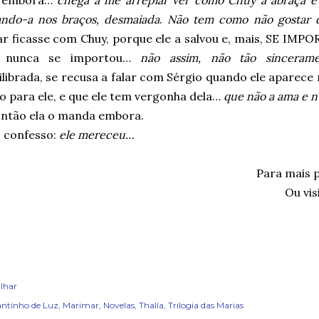
a embora…
chega a me arrepiar ver como Chuy a abraça e 
ando-a nos braços, desmaiada
.
Não tem como não gostar d
r ficasse com Chuy, porque ele a salvou e, mais, SE IMP
o nunca se importou…
não assim, não tão sincerame
librada, se recusa a falar com Sérgio quando ele aparece 
o para ele, e que ele tem vergonha dela…
que não a ama e 
ntão ela o manda embora.
 confesso:
ele mereceu…
Para mais 
Ou vis
lhar
ntinho de Luz
Marimar
Novelas
Thalía
Trilogia das Marias