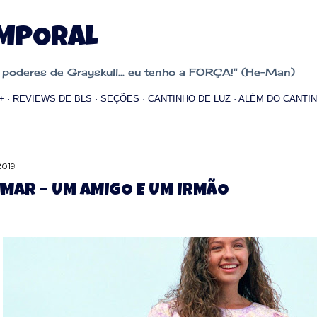
Pular para o conteúdo principal
EMPORAL
oderes de Grayskull... eu tenho a FORÇA!" (He-Man)
+
REVIEWS DE BLS
SEÇÕES
CANTINHO DE LUZ
ALÉM DO CANTIN
2019
MAR – UM AMIGO E UM IRMÃO