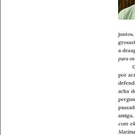
juntos
grossei
a desa
para os
por ac
defend
acha d
pergun
passad
amiga,
com el
Marimar 