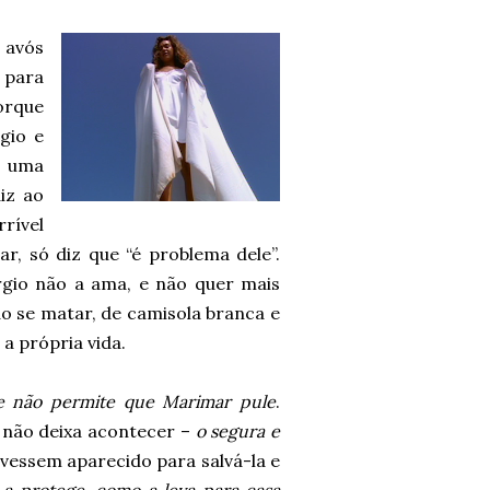
 avós
 para
porque
gio e
é uma
iz ao
rrível
, só diz que “é problema dele”.
gio não a ama, e não quer mais
o se matar, de camisola branca e
a própria vida.
e não permite que Marimar pule
.
a não deixa acontecer –
o segura e
ivessem aparecido para salvá-la e