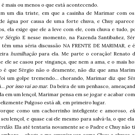
 é mais ou menos o que está acontecendo.
m um dia triste, em que a casinha de Marimar com os
de água por causa de uma forte chuva, e Chuy aparece
los, ela exige que ele a leve com ele, com chuva e tudo, 
r Sérgio
. E nesse momento, na Fazenda Santibañez, Sér
 têm uma séria discussão NA FRENTE DE MARIMAR, e 
eira
humilhação
para ela. Me parte o coração! Renato d
ue ele se casou por vingança, que nem a ama, e o mais ho
o é que Sérgio não o desmente, não diz que ama Marimar
 foi um golpe tremendo… chorando, Marimar diz que Sér
li…
por isso vai ao mar
. Da beira de um penhasco, ameaçand
da em um lençol, Marimar pensa em se jogar e acabar com 
elizmente Pulgoso está ali, em primeiro lugar.
Porque como um cachorrinho inteligente e amoroso,
el
seu lençol, e quase cai ele mesmo para salvá-la, o que el
erdão
. Ela até tentaria novamente se o Padre e Chuy não t