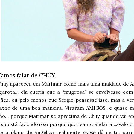
Vamos falar de CHUY.
Chuy apareceu em Marimar como mais uma maldade de A
garota… ela queria que a “mugrosa” se envolvesse co
añez, ou pelo menos que Sérgio pensasse isso, mas a v
ando
de uma boa maneira. Viraram AMIGOS, e quase m
nho… porque Marimar se aproxima de Chuy quando vai apr
 só está fazendo isso porque quer sair e andar a cavalo 
e o plano de Angelica realmente
quase
dá certo, por