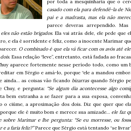
por toda a mesquinharia que o ce
casado com ela para defendê-la de Ni
pai e a madrasta, mas ela não mereci
parece deveras arrependido. Ma
,
eles não estão brigados
. Ela vai atrás dele, ele pede que
ro, e ela é sorridente e feliz, como a inocente Marimar q
parecer.
O combinado é que ela vá ficar com os avós até el
 dois
. Essa relação “leve”, entretanto, está fadada ao fracas
Chuy aparece fortemente nesse período todo, como um
reditar em Sérgio e amá-lo, porque “ele a mandou embora
e ainda… as coisas vão ficando
bizarras
quando Sérgio pe
e Chuy, e pergunta:
“Se algum dia acontecesse algo comi
ta bem estranha a se fazer para a sua esposa, convenha
o o ciúme, a aproximação dos dois. Diz que quer que ela
 porque ele é muito bom e merece sua amizade…
ele faz 
e sobre Marimar e lhe pergunta: “Se eu morresse, ou foss
e a faria feliz?”
Parece que Sérgio está tentando “se livra