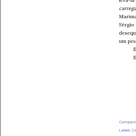
levá-l
carreg
Marima
Sérgi
desequi
um pes
E
E
Comparti
Labels:
Ca