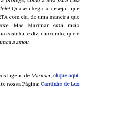
a protege, como a leva para casa
ele!
Quase chego a desejar que
ORTA com ela, de uma maneira que
nte
. Mas Marimar está meio
na casinha, e diz, chorando, que é
nunca a amou
.
postagens de
Marimar
,
clique aqui
.
ite nossa Página:
Cantinho de Luz