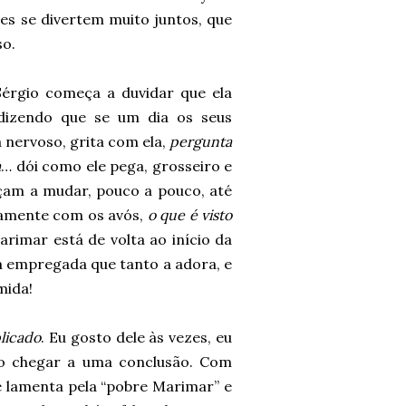
les se divertem muito juntos, que
so.
Sérgio começa a duvidar que ela
 dizendo que se um dia os seus
 nervoso, grita com ela,
pergunta
a
… dói como ele pega, grosseiro e
meçam a mudar, pouco a pouco, até
vamente com os avós,
o que é visto
arimar está de volta ao início da
a empregada que tanto a adora, e
mida!
licado
. Eu gosto dele às vezes, eu
go chegar a uma conclusão. Com
e lamenta pela “pobre Marimar” e