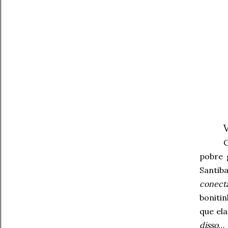
pobre 
Santib
conect
boniti
que ela
disso
… 