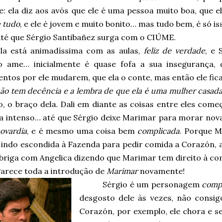
: ela diz aos avós que ele é uma pessoa muito boa, que e
 tudo
, e ele é jovem e muito bonito… mas tudo bem, é só is
té que Sérgio Santibañez surga com o CIÚME.
la está animadíssima com as aulas,
feliz de verdade
, e 
o ame… inicialmente é quase fofa a sua insegurança,
ntos por ele mudarem, que ela o conte, mas então ele fica
não tem decência e a lembra de que ela é uma mulher casad
to, o braço dela. Dali em diante as coisas entre eles co
ja intenso… até que Sérgio deixe Marimar para morar no
ovardia
, e é mesmo uma coisa bem
complicada
. Porque M
, indo escondida à Fazenda para pedir comida a Corazón, 
 briga com Angelica dizendo que Marimar tem direito à co
arece toda a introdução de
Marimar
novamente!
Sérgio é um personagem
comp
desgosto dele às vezes, não consi
Corazón, por exemplo, ele chora e s