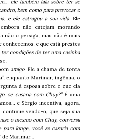
rca…
ele também fala sobre ter se
candro, bem como para provocar o
a, e ele estragou a sua vida
. Ele
s embora não estejam morando
 ela não o persiga, mas não é mais
ue conhecemos, e que está prestes
e ter condições de ter uma casinha
so.
 bom
amigo
. Ele a chama de tonta
”, enquanto Marimar, ingênua, o
rgunta à esposa sobre o que ela
go, se casaria com Chuy?”
É uma
mos… e Sérgio incentiva, agora,
 continue vendo-o, que seja sua
quase o mesmo com Chuy, conversa
e para longe, você se casaria com
r” de Marimar…