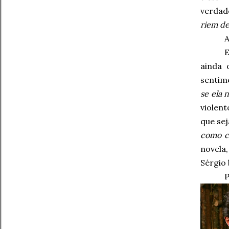
verdade
riem de
A
E
ainda 
sentime
se ela 
violen
que se
como c
novela
Sérgio
P