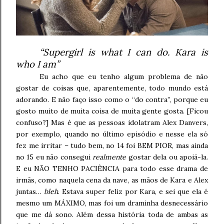
“Supergirl is what I can do. Kara is
who I am”
Eu acho que eu tenho algum problema de não
gostar de coisas que, aparentemente, todo mundo está
adorando. E não faço isso como o “do contra”, porque eu
gosto muito de muita coisa de muita gente gosta. [Ficou
confuso?] Mas é que as pessoas idolatram Alex Danvers,
por exemplo, quando no último episódio e nesse ela só
fez me irritar – tudo bem, no 14 foi BEM PIOR, mas ainda
no 15 eu não consegui
realmente
gostar dela ou apoiá-la.
E eu NÃO TENHO PACIÊNCIA para todo esse drama de
irmãs, como naquela cena da nave, as mãos de Kara e Alex
juntas…
bleh
. Estava super feliz por Kara, e sei que ela é
mesmo um MÁXIMO, mas foi um draminha desnecessário
que me dá sono. Além dessa história toda de ambas as