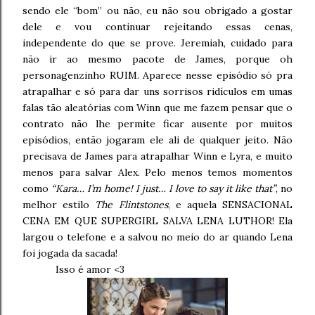
sendo ele “bom” ou não, eu não sou obrigado a gostar
dele e vou continuar rejeitando essas cenas,
independente do que se prove. Jeremiah, cuidado para
não ir ao mesmo pacote de James, porque oh
personagenzinho RUIM. Aparece nesse episódio só pra
atrapalhar e só para dar uns sorrisos ridículos em umas
falas tão aleatórias com Winn que me fazem pensar que o
contrato não lhe permite ficar ausente por muitos
episódios, então jogaram ele ali de qualquer jeito. Não
precisava de James para atrapalhar Winn e Lyra, e muito
menos para salvar Alex. Pelo menos temos momentos
como
“Kara… I’m home!
I just…
I love to say it like that”
, no
melhor estilo
The Flintstones
, e aquela SENSACIONAL
CENA EM QUE SUPERGIRL SALVA LENA LUTHOR! Ela
largou o telefone e a salvou no meio do ar quando Lena
foi jogada da sacada!
Isso é amor <3