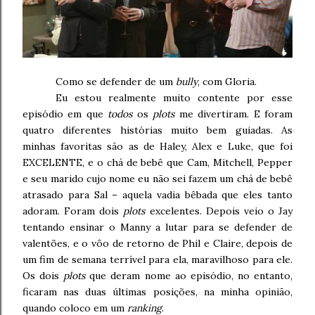
Como se defender de um
bully
, com Gloria.
Eu estou realmente muito contente por esse
episódio em que
todos
os
plots
me divertiram. E foram
quatro diferentes histórias muito bem guiadas. As
minhas favoritas são as de Haley, Alex e Luke, que foi
EXCELENTE, e o chá de bebê que Cam, Mitchell, Pepper
e seu marido cujo nome eu não sei fazem um chá de bebê
atrasado para Sal – aquela vadia bêbada que eles tanto
adoram. Foram dois
plots
excelentes. Depois veio o Jay
tentando ensinar o Manny a lutar para se defender de
valentões, e o vôo de retorno de Phil e Claire, depois de
um fim de semana terrível para ela, maravilhoso para ele.
Os dois
plots
que deram nome ao episódio, no entanto,
ficaram nas duas últimas posições, na minha opinião,
quando coloco em um
ranking
.