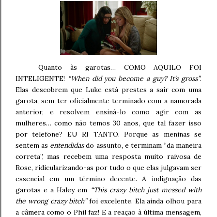
Quanto às garotas… COMO AQUILO FOI
INTELIGENTE!
“When did you become a guy?
It’s gross”
.
Elas descobrem que Luke está prestes a sair com uma
garota, sem ter oficialmente terminado com a namorada
anterior, e resolvem ensiná-lo como agir com as
mulheres… como não temos 30 anos, que tal fazer isso
por telefone? EU RI TANTO. Porque as meninas se
sentem as
entendidas
do assunto, e terminam “da maneira
correta”, mas recebem uma resposta muito raivosa de
Rose, ridicularizando-as por tudo o que elas julgavam ser
essencial em um término decente.
A indignação das
garotas e a Haley em
“This crazy bitch just messed with
the wrong crazy bitch”
foi excelente.
Ela ainda olhou para
a câmera como o Phil faz! E a reação à última mensagem,