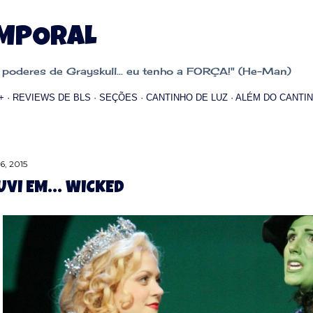
Pular para o conteúdo principal
EMPORAL
oderes de Grayskull... eu tenho a FORÇA!" (He-Man)
+
REVIEWS DE BLS
SEÇÕES
CANTINHO DE LUZ
ALÉM DO CANTIN
16, 2015
UVI EM... WICKED