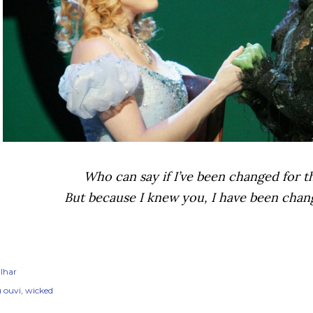
Who can say if I’ve been changed for t
But because I knew you, I have been chan
lhar
 ouvi
wicked