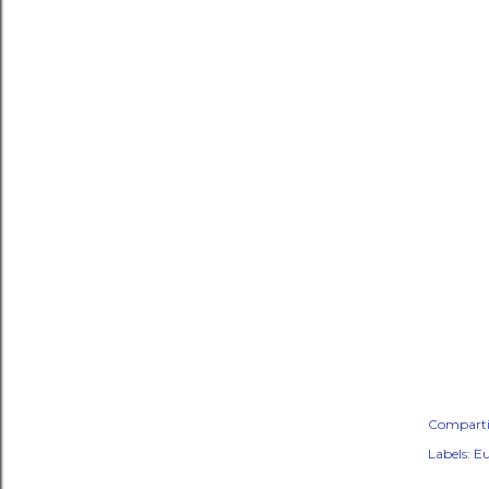
Comparti
Labels:
Eu