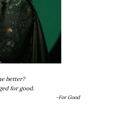
he better?
ged for good.
-For Good