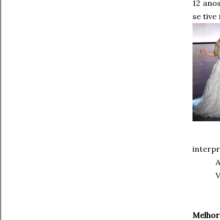
12 anos
se tive
interp
A
V
Melhor