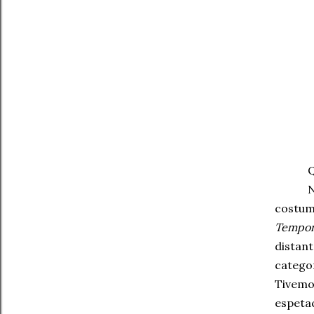
N
costum
Tempor
distan
catego
Tivemo
espeta