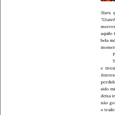
Stars
, 
“Gratef
morrer
aquilo
bela m
momen
P
T
e tive
Interes
perdid
sido mi
deixa 
não go
o trail