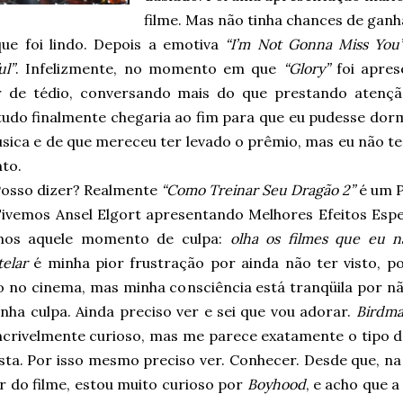
filme. Mas não tinha chances de gan
que foi lindo. Depois a emotiva
“I’m Not Gonna Miss You
ul”
. Infelizmente, no momento em que
“Glory”
foi apres
 de tédio, conversando mais do que prestando atenç
 tudo finalmente chegaria ao fim para que eu pudesse dor
úsica e de que mereceu ter levado o prêmio, mas eu não t
to.
osso dizer? Realmente
“Como Treinar Seu Dragão 2”
é um P
ivemos Ansel Elgort apresentando Melhores Efeitos Espec
mos aquele momento de culpa:
olha os filmes que eu n
telar
é minha pior frustração por ainda não ter visto, po
o no cinema, mas minha consciência está tranqüila por nã
nha culpa. Ainda preciso ver e sei que vou adorar.
Birdm
incrivelmente curioso, mas me parece exatamente o tipo d
sta. Por isso mesmo preciso ver. Conhecer. Desde que, na
er do filme, estou muito curioso por
Boyhood
, e acho que 