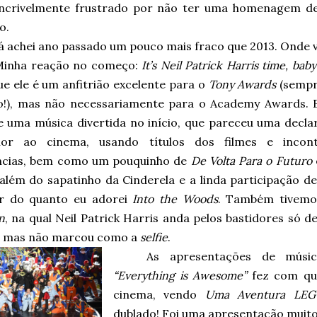
 incrivelmente frustrado por não ter uma homenagem 
o.
á achei ano passado um pouco mais fraco que 2013. Onde
Minha reação no começo:
It’s Neil Patrick Harris time, baby
e ele é um anfitrião excelente para o
Tony Awards
(semp
!), mas não necessariamente para o Academy Awards. 
ve uma música divertida no início, que pareceu uma decla
or ao cinema, usando títulos dos filmes e incont
ncias, bem como um pouquinho de
De Volta Para o Futuro
 além do sapatinho da Cinderela e a linda participação d
r do quanto eu adorei
Into the Woods
. Também tivemos
n
, na qual Neil Patrick Harris anda pelos bastidores só 
 mas não marcou como a
selfie
.
As apresentações de músic
“Everything is Awesome”
fez com qu
cinema, vendo
Uma Aventura LE
dublado! Foi uma apresentação muito s