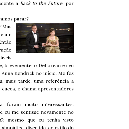
decente a
Back to the Future
, por
 vamos parar?
!
Mas
re um
Então
ração
áveis
e, brevemente, o DeLorean e seu
e Anna Kendrick no início. Me fez
, mais tarde, uma referência a
de cueca, e chama apresentadores
a foram muito interessantes.
e eu me sentisse novamente no
GO,
mesmo que eu tenha visto
impática, divertida, ao estilo do