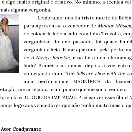
 é algo muito original e criativo. No mínimo, a técnica vai
 mais alguma vergonha.
Lembramo-nos da triste morte de Robin 
para apresentar o vencedor de
Melhor Música
de colocá-la lado a lado com John Travolta, enq
vergonhoso do ano passado, foi quase humi
vergonha alheia. E me apaixonei pela perfor
de
A Noviça Rebelde
, essa foi a única homena
lindo! Primeiro as cenas, depois a voz estr
começando com
“The hills are alive with the 
uma performance MAGNÍFICA da faxineir
retação, me arrepiou… e um pouco que me surpreendeu.
h, lembrei: O JOGO DA IMITAÇÃO. Preciso ver esse filme! 
amos logo aos vencedores que não tenho muito mais o que
 Ator Coadjuvante