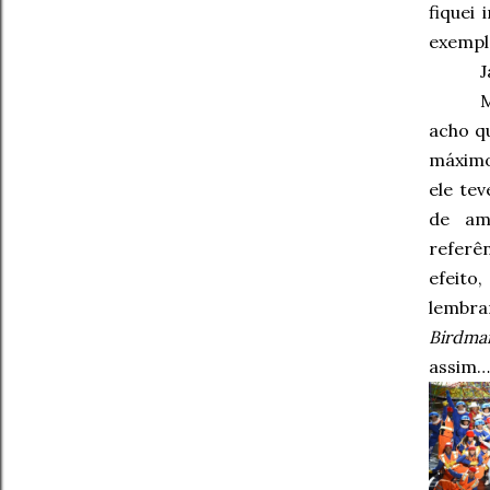
fiquei
exempl
J
acho qu
máximo
ele te
de am
referê
efeito,
lembra
Birdma
assim…