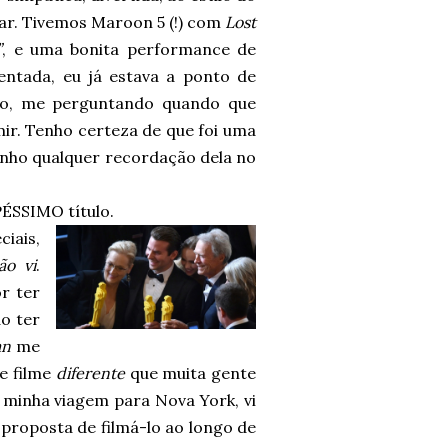
har. Tivemos Maroon 5 (!) com
Lost
”
, e uma bonita performance de
entada, eu já estava a ponto de
ão, me perguntando quando que
mir. Tenho certeza de que foi uma
enho qualquer recordação dela no
ÉSSIMO título.
iais,
ão vi
.
r ter
o ter
an
me
e filme
diferente
que muita gente
 minha viagem para Nova York, vi
a proposta de filmá-lo ao longo de