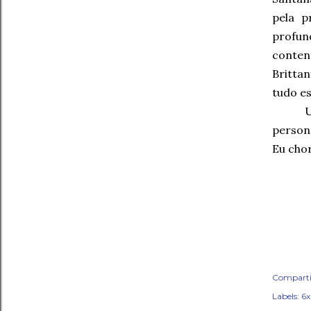
pela p
profun
conten
Britta
tudo es
person
Eu chor
Comparti
Labels:
6