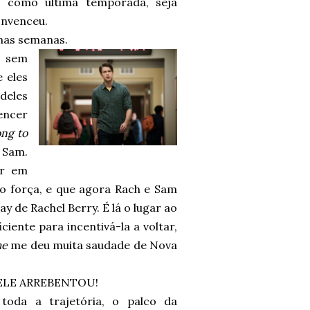
, como última temporada, seja
onvenceu.
imas semanas.
z sem
e eles
deles
encer
ng to
 Sam.
ir em
ado força, e que agora Rach e Sam
 de Rachel Berry. É lá o lugar ao
iente para incentivá-la a voltar,
me
me deu muita saudade de Nova
HELE ARREBENTOU!
toda a trajetória, o palco da