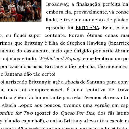
Broadway, a finalização perfeita d
embora ela, provavelmente, vá conse
linda, e teve um momento de pânico
episódio foi
BRITTANA
. Bem, e em
to, eu fiquei super contente. Foram ótimas cenas mar
rimos que Brittany é filha de Stephen Hawking (bizarric
amento do casamento, meio que dirigido por Artie Abrams
 anjinhos e tudo.
Wishin’ and Hoping
, e me lembrou um p
por causa das asas. Brittany é tão bobinha, tão inocente,
 e Santana dão tão certo!
oi arriscado Brittany ir até a
abuela
de Santana para conv
a, mas foi compreensível. É uma tentativa de traz
nto alguém tão importante para ela. Tivemos ela encanta
 Abuela Lopez aos poucos, tivemos uma versão em esp
ondue for Two
(gostei do
Queso Por Dos
, dos fãs latin
y falando espanhol!), e então Brittany a leva até a escola n
a canta
Alfie
, e elas contam que vão se casar. Adorei tod