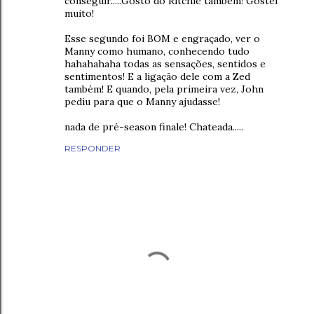
conseguir.....Gosto do Ritchie também! Gostei
muito!
Esse segundo foi BOM e engraçado, ver o
Manny como humano, conhecendo tudo
hahahahaha todas as sensações, sentidos e
sentimentos! E a ligação dele com a Zed
também! E quando, pela primeira vez, John
pediu para que o Manny ajudasse!
nada de pré-season finale! Chateada.....
RESPONDER