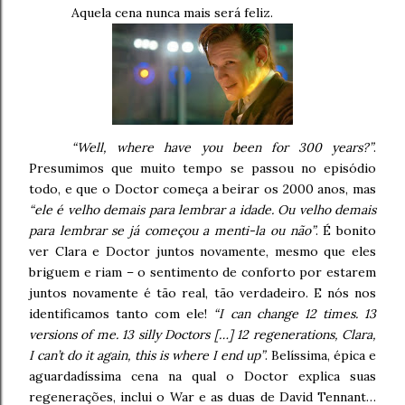
Aquela cena nunca mais será feliz.
“Well, where have you been for 300 years?”
.
Presumimos que muito tempo se passou no episódio
todo, e que o Doctor começa a beirar os 2000 anos, mas
“ele é velho demais para lembrar a idade. Ou velho demais
para lembrar se já começou a menti-la ou não”
. É bonito
ver Clara e Doctor juntos novamente, mesmo que eles
briguem e riam – o sentimento de conforto por estarem
juntos novamente é tão real, tão verdadeiro. E nós nos
identificamos tanto com ele!
“I can change 12 times.
13
versions of me. 13 silly Doctors […] 12 regenerations, Clara,
I can’t do it again, this is where I end up”
.
Belíssima, épica e
aguardadíssima cena na qual o Doctor explica suas
regenerações, inclui o War e as duas de David Tennant…