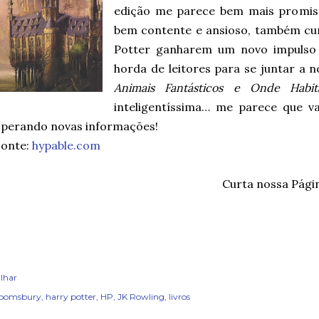
edição me parece bem mais promiss
bem contente e ansioso, também cur
Potter ganharem um novo impulso
horda de leitores para se juntar a 
Animais Fantásticos e Onde Habi
inteligentíssima… me parece que 
esperando novas informações!
Fonte:
hypable.com
Curta nossa Pági
lhar
loomsbury
harry potter
HP
JK Rowling
livros