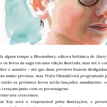
á algum tempo a Bloomsbury, editora britânica de
Harry
ar os livros da saga em uma edição ilustrada, mas até o 
sobre o assunto – até que duas
previews
fossem divulgadas
não muito precisas, mas
Pedra Filosofal
está programado p
e então os próximos livros serão lançados anualmente, 
es cresçam junto com os personagens.
Como nós crescemos.
im Kay será o responsável pelas ilustrações, e pres