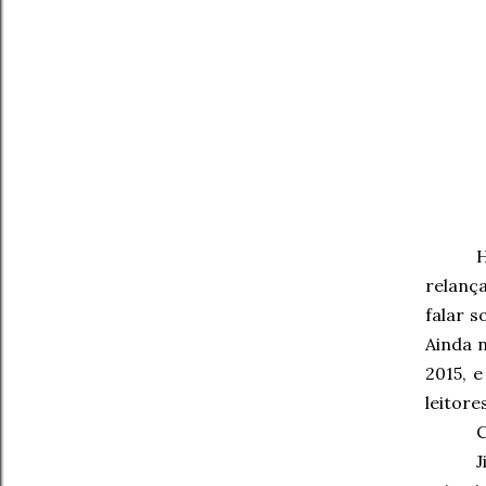
H
relanç
falar 
Ainda 
2015, 
leitor
J