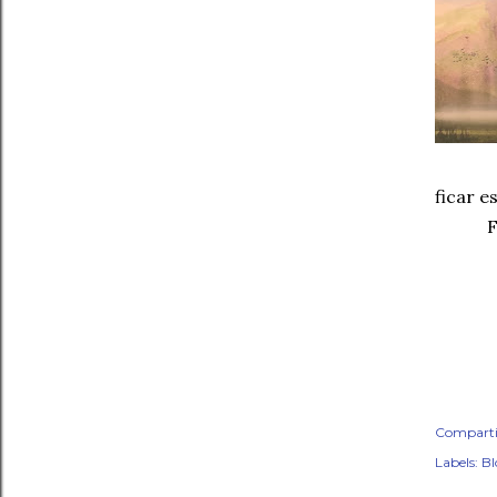
ficar 
Comparti
Labels:
B