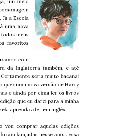
ça, um meio
o personagem
 Já a Escola
rá uma nova
r todos meus
s favoritos
versando com
ra da Inglaterra também, e até
Certamente seria muito bacana!
ão quer uma nova versão de Harry
nas e ainda por cima ler os livros
edição que eu darei para a minha
ela aprenda a ler em inglês.
o vou comprar aquelas edições
foram lançadas nesse ano… essa