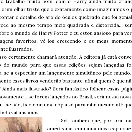
ro trabalho muito bom, com o Harry ainda muito crian
o e um olhar triste que é exatamente como imaginamos 
ontar o detalhe do aro do óculos quebrado que foi genial.
ece ao mesmo tempo meio quadrada e distorcida… se
sobre o mundo de Harry Potter e eu estou ansioso para ve
agens favoritos, vê-los crescendo e os meus momento
nte ilustrados.
sso certamente chamará atenção. A editora já está con
o do mundo para que essas edições sejam lançadas fo
-se a especular um lançamento simultâneo pelo mundo. 
ente esses livros venderão bastante, afinal quem é que n
 Ainda mais ilustrado? Será fantástico folhear essas pági
novamente… se forem lançados no Brasil, será nessa nova 
a… se não, fico com uma cópia só para mim mesmo até que 
inda vai uns anos.
Sei também que, por ora, nã
americanas com uma nova capa que 