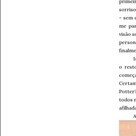
primei
sorris
– sem c
me par
visão 
person
finalme
I
o rest
começa
Certam
Potter?
todos 
afilhad
A