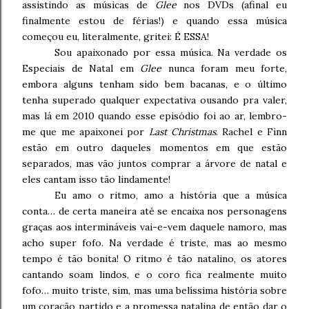
assistindo as músicas de
Glee
nos DVDs (afinal eu
finalmente estou de férias!) e quando essa música
começou eu, literalmente, gritei: É ESSA!
Sou apaixonado por essa música. Na verdade os
Especiais de Natal em
Glee
nunca foram meu forte,
embora alguns tenham sido bem bacanas, e o último
tenha superado qualquer expectativa ousando pra valer,
mas lá em 2010 quando esse episódio foi ao ar, lembro-
me que me apaixonei por
Last Christmas
. Rachel e Finn
estão em outro daqueles momentos em que estão
separados, mas vão juntos comprar a árvore de natal e
eles cantam isso tão lindamente!
Eu amo o ritmo, amo a história que a música
conta… de certa maneira até se encaixa nos personagens
graças aos intermináveis vai-e-vem daquele namoro, mas
acho super fofo. Na verdade é triste, mas ao mesmo
tempo é tão bonita! O ritmo é tão natalino, os atores
cantando soam lindos, e o coro fica realmente muito
fofo… muito triste, sim, mas uma belíssima história sobre
um coração partido e a promessa natalina de então dar o