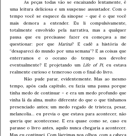
As peças todas vão se encaixando lentamente, é
uma leitura deliciosa e um suspense assustador. Com o
tempo você se esquece da sinopse – que é o que você
mais demora a entender. Eu li compulsivamente,
totalmente envolvido pela narrativa, mas a qualquer
pausa que eu precisasse fazer eu começava a me
questionar: por que
Marina
? E cadê a história de
“desapareci do mundo por uma semana”? E as coisas que
enterramos e o oceano do tempo nos devolve
eventualmente? E projetando um
Life of Pi
, eu estava
realmente curioso e temeroso com o final do livro.
Não pude parar, evidentemente. Mas ao mesmo
tempo, após cada capítulo, eu fazia uma pausa porque
tinha medo de continuar – e era um medo profundo que
vinha lá da alma, muito diferente do que o que tínhamos
presenciado antes; um medo regado de tristeza, pesar,
melancolia… eu previa o que estava para acontecer, não
queria que acontecesse. E era quase como se, caso eu
parasse o livro antes, aquilo nunca chegaria a acontecer.
Mas eu continuei. Com lágrimas nos olhos, com a cabeça