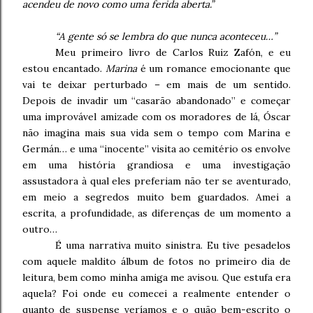
acendeu de novo como uma ferida aberta.”
“A gente só se lembra do que nunca aconteceu…”
Meu primeiro livro de Carlos Ruiz Zafón, e eu
estou encantado.
Marina
é um romance emocionante que
vai te deixar perturbado – em mais de um sentido.
Depois de invadir um “casarão abandonado” e começar
uma improvável amizade com os moradores de lá, Óscar
não imagina mais sua vida sem o tempo com Marina e
Germán… e uma “inocente” visita ao cemitério os envolve
em uma história grandiosa e uma investigação
assustadora à qual eles preferiam não ter se aventurado,
em meio a segredos muito bem guardados. Amei a
escrita, a profundidade, as diferenças de um momento a
outro…
É uma narrativa muito sinistra. Eu tive pesadelos
com aquele maldito álbum de fotos no primeiro dia de
leitura, bem como minha amiga me avisou. Que estufa era
aquela? Foi onde eu comecei a realmente entender o
quanto de suspense veríamos e o quão bem-escrito o