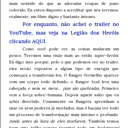
mais sentido do que as adoradas roupas de pano
colorido. Eu estou disposto a acreditar que nós teremos,
realmente, um filme digno e bastante intenso.
Por enquanto, não achei o trailer no
YouTube, mas veja na Legião dos Heróis
clicando AQUI.
Como você pode ver, as coisas mudaram um
pouco. Teremos uma visão mais ao estilo
super-heróis
.
Eu digo isso porque, pelo o que podemos ver no trailer,
eles serão expostos a algum tipo de energia que
começará a transformá-los. O Ranger Vermelho aparece
com um corpo todo definido, o Ranger Azul leva uma
cabeçada e nem se mexe…
pias são quebradas
. Primeiro
vem a força sobre-humana. Depois aquele salto que eu
achei divertido. Comumente os Rangers aprendiam a
usar os seus poderes já morfados, mas é bacana ver todo
um processo de transformação mais intenso e profundo.
Ainda antes da hora de eles morfarem
. Também temos
(com uma trilha sonora tocante) todo um
background