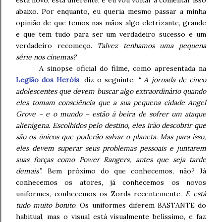
está novo, está diferente, e eu vou voltar a comentar isso
abaixo. Por enquanto, eu queria mesmo passar a minha
opinião de que temos nas mãos algo eletrizante, grande
e que tem tudo para ser um verdadeiro sucesso e um
verdadeiro recomeço.
Talvez tenhamos uma pequena
série nos cinemas?
A sinopse oficial do filme, como apresentada na
Legião dos Heróis
, diz o seguinte:
“ A jornada de cinco
adolescentes que devem buscar algo extraordinário quando
eles tomam consciência que a sua pequena cidade Angel
Grove – e o mundo – estão à beira de sofrer um ataque
alienígena. Escolhidos pelo destino, eles irão descobrir que
são os únicos que poderão salvar o planeta. Mas para isso,
eles devem superar seus problemas pessoais e juntarem
suas forças como Power Rangers, antes que seja tarde
demais”
. Bem próximo do que conhecemos, não? Já
conhecemos os atores, já conhecemos os novos
uniformes, conhecemos os Zords recentemente.
E está
tudo muito bonito
. Os uniformes diferem BASTANTE do
habitual, mas o visual está visualmente belíssimo, e faz