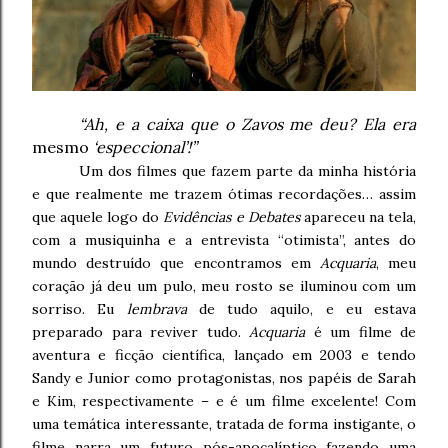
“Ah, e a caixa que o Zavos me deu? Ela era
mesmo
‘especcional’!”
Um dos filmes que fazem parte da minha história
e que realmente me trazem ótimas recordações… assim
que aquele logo do
Evidências e Debates
apareceu na tela,
com a musiquinha e a entrevista “otimista”, antes do
mundo destruído que encontramos em
Acquaria
, meu
coração já deu um pulo, meu rosto se iluminou com um
sorriso. Eu
lembrava
de tudo aquilo, e eu estava
preparado para reviver tudo.
Acquaria
é um filme de
aventura e ficção científica, lançado em 2003 e tendo
Sandy e Junior como protagonistas, nos papéis de Sarah
e Kim, respectivamente – e é um filme excelente! Com
uma temática interessante, tratada de forma instigante, o
filme narra um futuro pós-apocalíptico fazendo uma