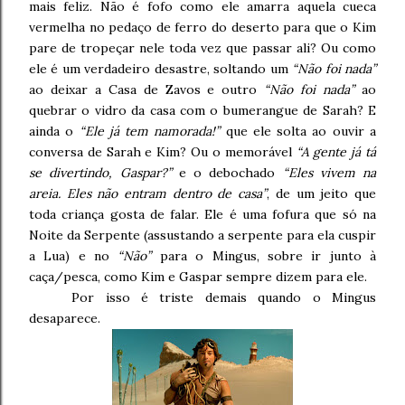
mais feliz. Não é fofo como ele amarra aquela cueca
vermelha no pedaço de ferro do deserto para que o Kim
pare de tropeçar nele toda vez que passar ali? Ou como
ele é um verdadeiro desastre, soltando um
“Não foi nada”
ao deixar a Casa de Zavos e outro
“Não foi nada”
ao
quebrar o vidro da casa com o bumerangue de Sarah? E
ainda o
“Ele já tem namorada!”
que ele solta ao ouvir a
conversa de Sarah e Kim? Ou o memorável
“A gente já tá
se divertindo, Gaspar?”
e o debochado
“Eles vivem na
areia. Eles não entram dentro de casa”
, de um jeito que
toda criança gosta de falar. Ele é uma fofura que só na
Noite da Serpente (assustando a serpente para ela cuspir
a Lua) e no
“Não”
para o Mingus, sobre ir junto à
caça/pesca, como Kim e Gaspar sempre dizem para ele.
Por isso é triste demais quando o Mingus
desaparece.