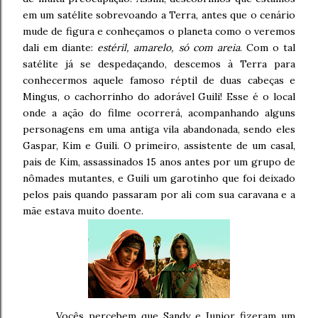
em um satélite sobrevoando a Terra, antes que o cenário
mude de figura e conheçamos o planeta como o veremos
dali em diante:
estéril, amarelo, só com areia
. Com o tal
satélite já se despedaçando, descemos à Terra para
conhecermos aquele famoso réptil de duas cabeças e
Mingus, o cachorrinho do adorável Guili! Esse é o local
onde a ação do filme ocorrerá, acompanhando alguns
personagens em uma antiga vila abandonada, sendo eles
Gaspar, Kim e Guili. O primeiro, assistente de um casal,
pais de Kim, assassinados 15 anos antes por um grupo de
nômades mutantes, e Guili um garotinho que foi deixado
pelos pais quando passaram por ali com sua caravana e a
mãe estava muito doente.
Vocês percebem que Sandy e Junior fizeram um