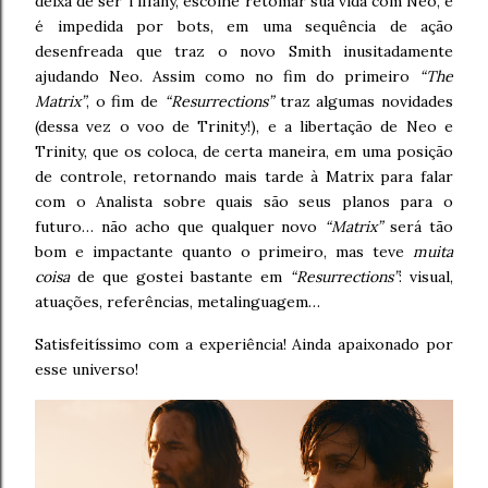
deixa de ser Tiffany, escolhe retomar sua vida com Neo, e
é impedida por bots, em uma sequência de ação
desenfreada que traz o novo Smith inusitadamente
ajudando Neo. Assim como no fim do primeiro
“The
Matrix”
, o fim de
“Resurrections”
traz algumas novidades
(dessa vez o voo de Trinity!), e a libertação de Neo e
Trinity, que os coloca, de certa maneira, em uma posição
de controle, retornando mais tarde à Matrix para falar
com o Analista sobre quais são seus planos para o
futuro… não acho que qualquer novo
“Matrix”
será tão
bom e impactante quanto o primeiro, mas teve
muita
coisa
de que gostei bastante em
“Resurrections”
: visual,
atuações, referências, metalinguagem…
Satisfeitíssimo com a experiência! Ainda apaixonado por
esse universo!