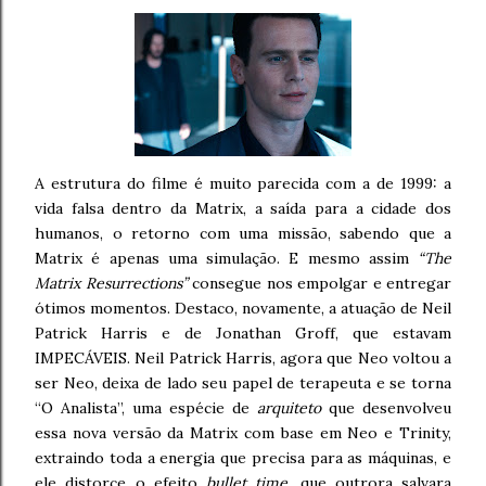
A estrutura do filme é muito parecida com a de 1999: a
vida falsa dentro da Matrix, a saída para a cidade dos
humanos, o retorno com uma missão, sabendo que a
Matrix é apenas uma simulação. E mesmo assim
“The
Matrix Resurrections”
consegue nos empolgar e entregar
ótimos momentos. Destaco, novamente, a atuação de Neil
Patrick Harris e de Jonathan Groff, que estavam
IMPECÁVEIS. Neil Patrick Harris, agora que Neo voltou a
ser Neo, deixa de lado seu papel de terapeuta e se torna
“O Analista”, uma espécie de
arquiteto
que desenvolveu
essa nova versão da Matrix com base em Neo e Trinity,
extraindo toda a energia que precisa para as máquinas, e
ele distorce o efeito
bullet time
, que outrora salvara