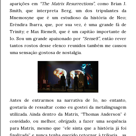
aparições em
“The Matrix Resurrections”
, como Brian J.
Smith, que interpreta Berg, um dos tripulantes da
Mnemosyne que é um estudioso da história de Neo;
Eréndira Ibarra, que, por sua vez, é uma grande fã de
Trinity; e Max Riemelt, que é um capitão importante de
Io. Sou um grande apaixonado por
“Sense8”
, então rever
tantos rostos desse elenco reunidos também me causou
uma sensação gostosa de nostalgia.
Antes de entrarmos na narrativa de Io, no entanto,
gostaria de ressaltar como eu gostei da metalinguagem
utilizada. Ainda dentro da Matrix, “Thomas Anderson” é
convidado, ou melhor,
obrigado
, a fazer uma sequência
para Matrix, mesmo que “ele sinta que a história já foi
finalizada” e nunca tenha querido retornar à trilogia… as