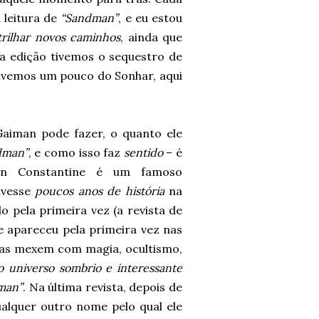
 leitura de
“Sandman”
, e eu estou
trilhar novos caminhos
, ainda que
a edição tivemos o sequestro de
ivemos um pouco do Sonhar, aqui
Gaiman pode fazer, o quanto ele
dman”
, e como isso faz
sentido
– é
hn Constantine é um famoso
ivesse
poucos anos de história
na
do pela primeira vez (a revista de
e apareceu pela primeira vez nas
amas mexem com magia, ocultismo,
 universo sombrio e interessante
man”
. Na última revista, depois de
alquer outro nome pelo qual ele