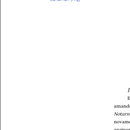
aman
Noturn
novame
apaixo