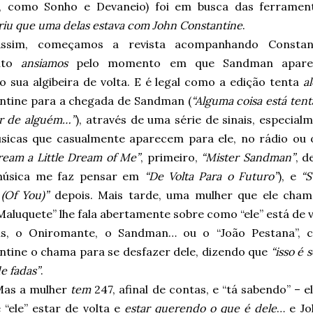
, como Sonho e Devaneio) foi em busca das ferrame
iu que uma delas estava com John Constantine
.
Assim, começamos a revista acompanhando Constant
nto
ansiamos
pelo momento em que Sandman apare
o sua algibeira de volta. E é legal como a edição tenta
al
ntine para a chegada de Sandman (
“Alguma coisa está ten
ar de alguém…”
), através de uma série de sinais, especial
sicas que casualmente aparecem para ele, no rádio ou
ream a Little Dream of Me”
, primeiro,
“Mister Sandman”
, d
música me faz pensar em
“De Volta Para o Futuro”
), e
“
(Of You)”
depois. Mais tarde, uma mulher que ele cham
Maluquete” lhe fala abertamente sobre como “ele” está de v
s, o Oniromante, o Sandman… ou o “João Pestana”, 
ntine o chama para se desfazer dele, dizendo que
“isso é 
e fadas”
.
Mas a mulher
tem
247, afinal de contas, e “tá sabendo” – 
 “ele” estar de volta e
estar querendo o que é dele
… e Jo