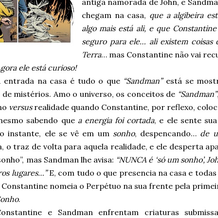
antiga namorada de John, e Sandman
chegam na casa,
que a algibeira e
algo mais está ali, e que Constantin
seguro para ele… ali existem coisas 
Terra
… mas Constantine não vai recu
gora ele está curioso!
A entrada na casa é tudo o que
“Sandman”
está se mostr
 de mistérios. Amo o universo, os conceitos de
“Sandman”
ho
versus
realidade quando Constantine, por reflexo, coloc
 mesmo sabendo que
a energia foi cortada
, e ele sente s
o instante, ele se vê em um
sonho
, despencando…
de u
, o traz de volta para aquela realidade, e ele desperta a
sonho”, mas Sandman lhe avisa:
“NUNCA é ‘só um sonho’, Jo
ros lugares…”
E, com tudo o que presencia na casa e todas
 Constantine nomeia o Perpétuo na sua frente pela primei
Sonho
.
Constantine e Sandman enfrentam criaturas submiss