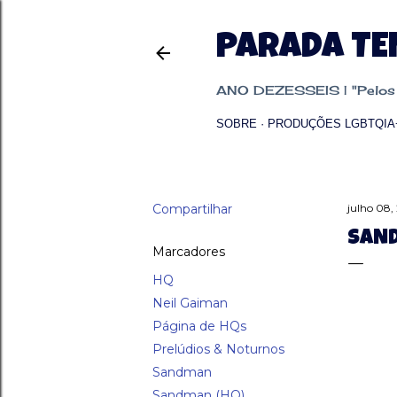
PARADA T
ANO DEZESSEIS | "Pelos p
SOBRE
PRODUÇÕES LGBTQIA
Compartilhar
julho 08,
SAND
Marcadores
HQ
Neil Gaiman
Página de HQs
Prelúdios & Noturnos
Sandman
Sandman (HQ)