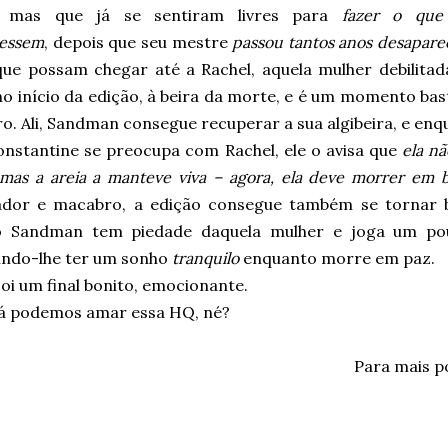
, mas que já se sentiram livres para
fazer o qu
essem
, depois que seu mestre
passou tantos anos desapare
que possam chegar até a Rachel, aquela mulher debilitad
o início da edição, à beira da morte, e é um momento bas
. Ali, Sandman consegue recuperar a sua algibeira, e enq
onstantine se preocupa com Rachel, ele o avisa que
ela nã
 mas a areia a manteve viva – agora, ela deve morrer em 
ador e macabro, a edição consegue também se tornar b
 Sandman tem piedade daquela mulher e joga um pou
indo-lhe ter um sonho
tranquilo
enquanto morre em paz.
oi um final bonito, emocionante.
á podemos amar essa HQ, né?
Para mais p