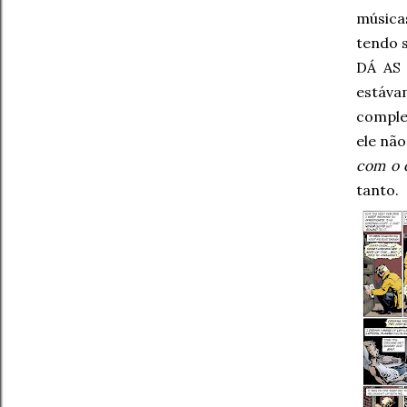
música
tendo 
DÁ AS
estáv
comple
ele nã
com o 
tanto.