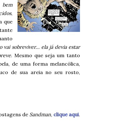
e bem
cidos
,
a que
tante
uanto
o vai sobreviver… ela já devia estar
breve
. Mesmo que seja um tanto
ela, de uma forma melancólica,
co de sua areia no seu rosto,
ostagens de
Sandman
,
clique aqui
.