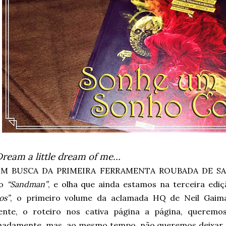
Dream a little dream of me…
EM BUSCA DA PRIMEIRA FERRAMENTA ROUBADA DE SAN
do
“Sandman”
, e olha que ainda estamos na terceira edi
os”
, o primeiro volume da aclamada HQ de Neil Gaim
nte, o roteiro nos cativa página a página, queremos
nadamente, mas, ao mesmo tempo, não queremos deixar 