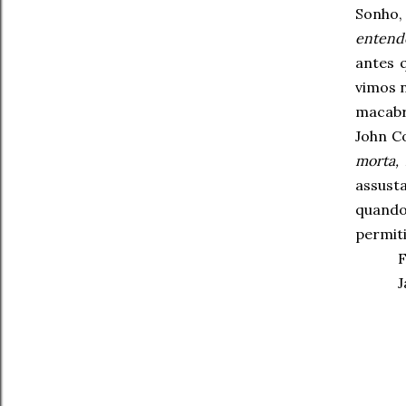
Sonho
entend
antes 
vimos n
macabro
John C
morta,
assust
quando
permit
F
J