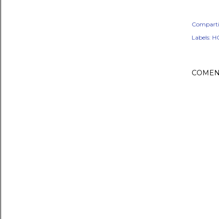
Comparti
Labels:
H
COMEN