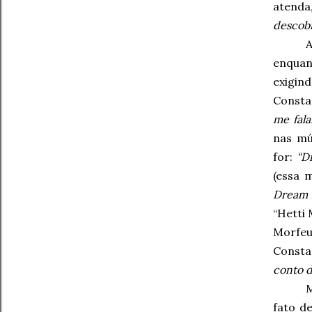
atenda
descobr
enqua
exigind
Consta
me fal
nas mú
for:
“D
(essa 
Dream 
“Hetti 
Morfeu
Consta
conto d
fato de