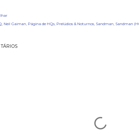
lhar
Q
Neil Gaiman
Página de HQs
Prelúdios & Noturnos
Sandman
Sandman (H
TÁRIOS