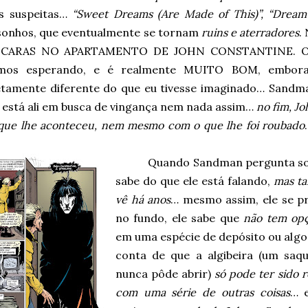
s suspeitas…
“Sweet Dreams (Are Made of This)”, “Dream 
sonhos, que eventualmente se tornam
ruins e aterradores
.
 CARAS NO APARTAMENTO DE JOHN CONSTANTINE. O m
amos esperando, e é realmente MUITO BOM, embora 
tamente diferente do que eu tivesse imaginado… Sandman 
o está ali em busca de vingança nem nada assim…
no fim, J
que lhe aconteceu, nem mesmo com o que lhe foi roubado
Quando Sandman pergunta sobr
sabe do que ele está falando,
mas ta
vê há anos
… mesmo assim, ele se pr
no fundo, ele sabe que
não tem op
em uma espécie de depósito ou algo 
conta de que a algibeira (um saq
nunca pôde abrir)
só pode ter sido r
com uma série de outras coisas
… 