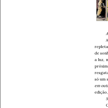
A
repleta
de son
a luz,
próxim
resgata
só um 
em out
edição,