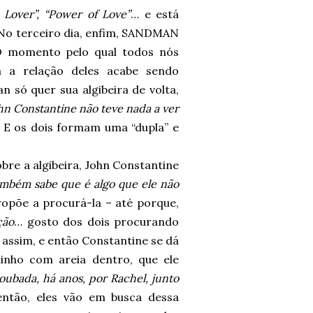
Lover”, “Power of Love”
… e está
 No terceiro dia, enfim, SANDMAN
omento pelo qual todos nós
a relação deles acabe sendo
só quer sua algibeira de volta,
ohn Constantine não teve nada a ver
. E os dois formam uma “dupla” e
e a algibeira, John Constantine
mbém sabe que é algo que ele não
opõe a procurá-la – até porque,
ção
… gosto dos dois procurando
assim, e então Constantine se dá
uinho com areia dentro, que ele
oubada, há anos, por Rachel, junto
então, eles vão em busca dessa