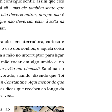
 consegue sentir, assim que eles
stá ali… mas ele também sente que
e não deveria entrar, porque não é
que não deveriam estar à solta na
ar.
ando ser: aterradora, curiosa e
, o uso dos sonhos, e aquela coisa
a a mão no interruptor para ligar
ua mão tocar em algo úmido e, no
m avião em chamas?
Sandman o
pavorado, suando, dizendo que “foi
hn Constantine. Aqui menos do que
 as dicas que recebeu ao longo da
ra vez…
as ao