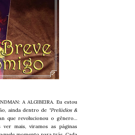
DMAN: A ALGIBEIRA. Eu estou
ção, ainda dentro de
“Prelúdios &
an que revolucionou o gênero…
 ver mais, viramos as páginas
aquele momento para trás. Cada