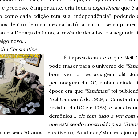
 é precioso, é importante, cria toda a
experiência
que é a
 como cada edição tem sua “independência”, podendo
mos dentro de uma mesma história maior… se na primeir
n e a Doença do Sono, através de décadas, e a segunda t
algo novo…
ohn Constantine
.
É impressionante o que Neil 
pode trazer para o universo de
“San
bom ver o personagem ali! Jo
personagem da DC, embora ainda t
época em que
“Sandman”
foi publica
Neil Gaiman é de 1989, e Constantin
revistas da DC em 1985), e suas tr
demônios…
ele tem tudo a ver com o
que está sendo construído para “Sand
r de seus 70 anos de cativeiro, Sandman/Morfeus (ou qu