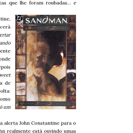
ntas que lhe foram roubadas…
e
ine,
cerá
ertar
tando
mente
 onde
epois
Sweet
a de
olta:
como
só um
ela alerta John Constantine para o
hn realmente está ouvindo umas