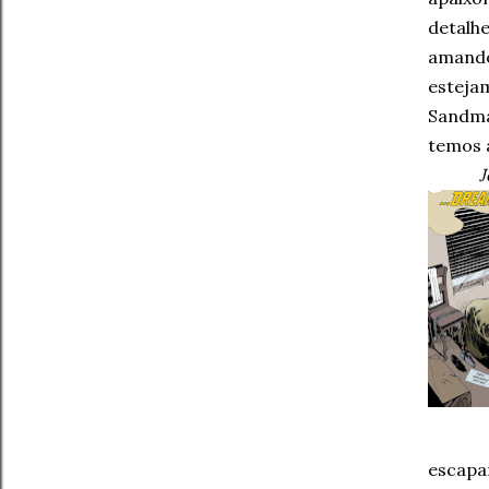
detalhe
amando
esteja
Sandma
temos 
J
escapa