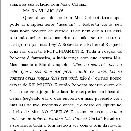
ama, mas sua relação com Mia e Celina…
MA-RA-VI-LHO-SO!
Quer dizer, de onde a Mia Colucci tirou que
poderia simplesmente “assumir” a Roberta como seu
mais novo projeto de verão?! Tudo bem que a Mia está
tentando achar uma maneira de não sentir tanto o
castigo do pai, mas hey! A Roberta é a Roberta! E aquela
cena me diverte PROFUNDAMENTE. Toda a reação da
Roberta é fantástica, a indiferença com que escuta Mia.
Mas quando a Mia diz aquele
“Olha, eu não sei, mas eu
acho que a sua mãe não gosta muito de você. Ela só
compra essas roupas feias pra você, não é?”
eu não posso
deixar de RIR MUITO. E então Roberta mostra quem ela
é e a que veio jogando a lata de energético na blusa de
Celina (segundo ela, o que encontrou mais parecido com
uma lata de lixo, redonda e verde) e o resto do líquido no
cabelo de Mia. NO CABELO! E assim começa a
bonita
amizade de Roberta Pardo e Mia Colucci
. Certo? Eu adoro
a sequência toda, e tem mutio a ver com o tom da novela,