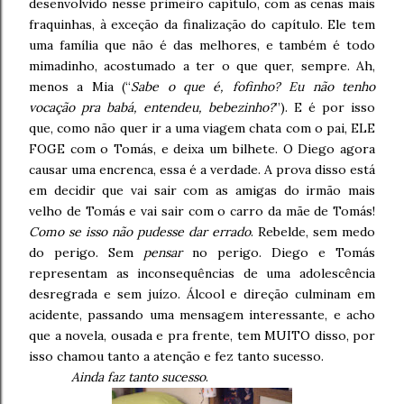
desenvolvido nesse primeiro capítulo, com as cenas mais
fraquinhas, à exceção da finalização do capítulo. Ele tem
uma família que não é das melhores, e também é todo
mimadinho, acostumado a ter o que quer, sempre. Ah,
menos a Mia (“
Sabe o que é, fofinho? Eu não tenho
vocação pra babá, entendeu, bebezinho?
”). E é por isso
que, como não quer ir a uma viagem chata com o pai, ELE
FOGE com o Tomás, e deixa um bilhete. O Diego agora
causar uma encrenca, essa é a verdade. A prova disso está
em decidir que vai sair com as amigas do irmão mais
velho de Tomás e vai sair com o carro da mãe de Tomás!
Como se isso não pudesse dar errado
. Rebelde, sem medo
do perigo. Sem
pensar
no perigo. Diego e Tomás
representam as inconsequências de uma adolescência
desregrada e sem juízo. Álcool e direção culminam em
acidente, passando uma mensagem interessante, e acho
que a novela, ousada e pra frente, tem MUITO disso, por
isso chamou tanto a atenção e fez tanto sucesso.
Ainda faz tanto sucesso
.