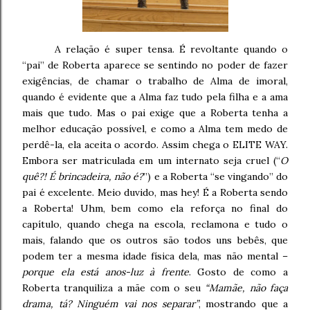
A relação é super tensa. É revoltante quando o
“pai” de Roberta aparece se sentindo no poder de fazer
exigências, de chamar o trabalho de Alma de imoral,
quando é evidente que a Alma faz tudo pela filha e a ama
mais que tudo. Mas o pai exige que a Roberta tenha a
melhor educação possível, e como a Alma tem medo de
perdê-la, ela aceita o acordo. Assim chega o ELITE WAY.
Embora ser matriculada em um internato seja cruel (“
O
quê?! É brincadeira, não é?
”) e a Roberta “se vingando” do
pai é excelente. Meio duvido, mas hey! É a Roberta sendo
a Roberta! Uhm, bem como ela reforça no final do
capítulo, quando chega na escola, reclamona e tudo o
mais, falando que os outros são todos uns bebês, que
podem ter a mesma idade física dela, mas não mental –
porque ela está anos-luz à frente
. Gosto de como a
Roberta tranquiliza a mãe com o seu
“Mamãe, não faça
drama, tá? Ninguém vai nos separar”
, mostrando que a