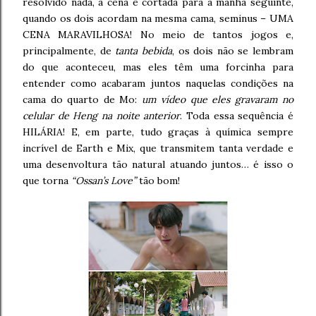
resolvido nada, a cena é cortada para a manhã seguinte,
quando os dois acordam na mesma cama, seminus – UMA
CENA MARAVILHOSA! No meio de tantos jogos e,
principalmente, de
tanta bebida
, os dois não se lembram
do que aconteceu, mas eles têm uma forcinha para
entender como acabaram juntos naquelas condições na
cama do quarto de Mo:
um vídeo que eles gravaram no
celular de Heng na noite anterior
. Toda essa sequência é
HILÁRIA! E, em parte, tudo graças à química sempre
incrível de Earth e Mix, que transmitem tanta verdade e
uma desenvoltura tão natural atuando juntos… é isso o
que torna
“Ossan’s Love”
tão bom!