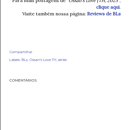
Para mais postagens de
“Ossan’s Love (TH, 2025”
,
clique aqui
.
Visite também nossa página:
Reviews de BLs
Compartilhar
Labels:
BLs
Ossan's Love TH
séries
COMENTÁRIOS