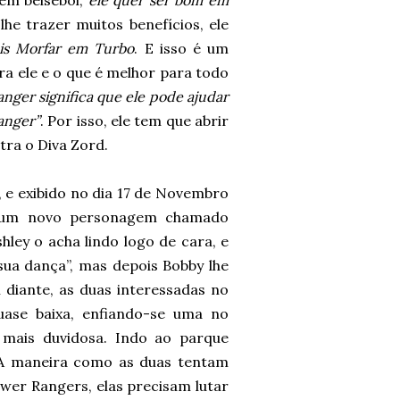
 em beisebol,
ele quer ser bom em
he trazer muitos benefícios, ele
is Morfar em Turbo
. E isso é um
ra ele e o que é melhor para todo
nger significa que ele pode ajudar
Ranger”
.
Por isso, ele tem que abrir
tra o Diva Zord.
 e exibido no dia 17 de Novembro
um novo personagem chamado
shley o acha lindo logo de cara, e
sua dança”, mas depois Bobby lhe
m diante, as duas interessadas no
ase baixa, enfiando-se uma no
 mais duvidosa. Indo ao parque
. A maneira como as duas tentam
wer Rangers, elas precisam lutar