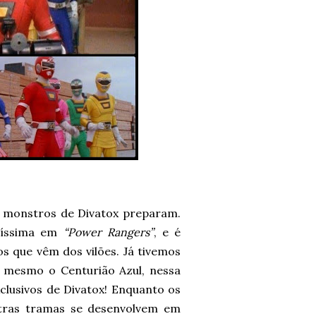
 monstros de Divatox preparam.
ntíssima em
“Power Rangers”
, e é
s que vêm dos vilões. Já tivemos
 mesmo o Centurião Azul, nessa
xclusivos de Divatox! Enquanto os
utras tramas se desenvolvem em