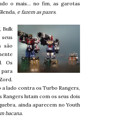
udo o mais… no fim, as garotas
Glenda,
e fazem as pazes
.
, Bulk
 seus
s são
lmente
l. Os
 para
Zord.
o a lado contra os Turbo Rangers,
 Rangers lutam com os seus dois
quebra, ainda aparecem no Youth
em bacana.