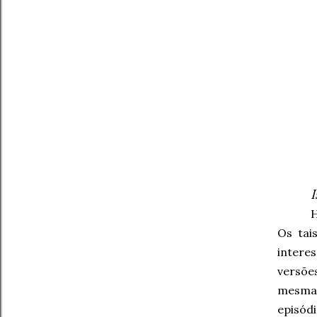
Os tai
intere
versõe
mesma
episód