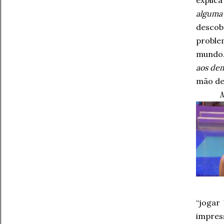
explic
alguma
descob
problem
mundo
aos de
mão de 
M
“jogar
impres