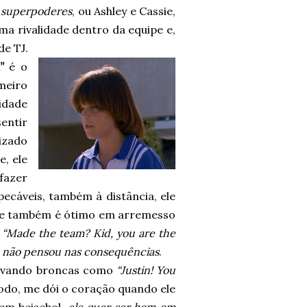
a
superpoderes
, ou Ashley e Cassie,
 rivalidade dentro da equipe e,
de TJ.
”
é o
meiro
 idade
entir
izado
, ele
fazer
pecáveis, também à distância, ele
, e também é ótimo em arremesso
.
“Made the team? Kid, you are the
 não pensou nas consequências
.
levando broncas como
“Justin!
You
do, me dói o coração quando ele