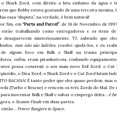
 o Shark Zord, com direito a luta embaixo da água e t
rem que Bobby estava gostando de uma terceira menina, 
as essa “disputa”, na verdade, é bem natural!
or fim, em
“Parts and Parcel”
, de 18 de Novembro de 1997
l estão trabalhando como entregadores e os itens de
s desaparecem misteriosamente. TJ, sabendo que ele
lhados,
mas não são ladrões
, resolve ajudá-los, e eu rea
 de algum foco em Bulk e Skull na trama principa
dores, enfim, eram piranhatrons, roubando equipamento
vatox possa construir o seu mais novo Evil Zord: o Cat 
pisódio, o Diva Zord, o Shark Zord e o Cat Zord lutam lad
ITO BACANA! É tanto poder que eles quase perdem, mas os
rds (Turbo e Rescue) e vencem os três Zords do Mal. De 
para inocentar Bulk e Skull e salvar o emprego deles…
é b
gora, o
Season Finale
em duas partes.
E então…
Power Rangers in Space
.