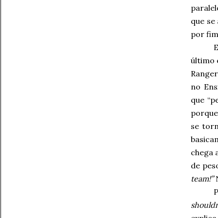
parale
que se
por fim
último
Ranger 
no Ens
que “p
porque
se tor
basicam
chega 
de peso
team!”
N
P
shouldn