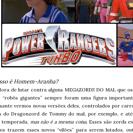
Isso é Homem-Aranha?
Hora de lutar contra alguns MEGAZORDS DO MAL que os
s “robôs gigantes” sempre foram uma figura importa
ssante vermos novas versões deles, controlados por carro
s do Dragonzord de Tommy do mal, por exemplo, e até
 temporada,
mas não é a mesma coisa
. Esses são zords e
ios trazem esses novos “vilões” para serem lutados, o