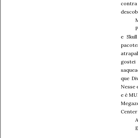
contra
descob
M
P
e Skul
pacote
atrapa
gostei
saquea
que Di
Nesse e
e é MU
Megazo
Center 
A