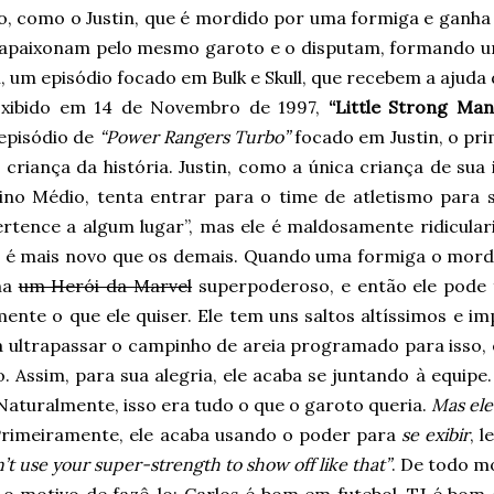
lo, como o Justin, que é mordido por uma formiga e ganh
 apaixonam pelo mesmo garoto e o disputam, formando uma
, um episódio focado em Bulk e Skull, que recebem a ajuda 
Exibido em 14 de Novembro de 1997,
“Little Strong Man
 episódio de
“Power Rangers Turbo”
focado em Justin, o pri
criança da história. Justin, como a única criança de sua
ino Médio, tenta entrar para o time de atletismo para s
ertence a algum lugar”, mas ele é maldosamente ridicular
 é mais novo que os demais. Quando uma formiga o morde
na
um Herói da Marvel
superpoderoso, e então ele pode 
ente o que ele quiser. Ele tem uns saltos altíssimos e im
a ultrapassar o campinho de areia programado para isso
. Assim, para sua alegria, ele acaba se juntando à equipe
aturalmente, isso era tudo o que o garoto queria.
Mas ele
rimeiramente, ele acaba usando o poder para
se exibir
, 
’t use your super-strength to show off like that”
.
De todo mo