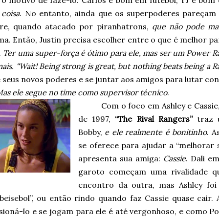
a o motivo de fazê-lo: Carlos é bom em futebol, TJ é bom
 coisa
. No entanto, ainda que os superpoderes pareçam l
re, quando atacado por piranhatrons,
que não pode ma
a. Então, Justin precisa escolher entre o que é melhor pa
.
Ter uma super-força é ótimo para ele, mas ser um Power Ra
mais.
“Wait! Being strong is great, but nothing beats being a 
seus novos poderes e se juntar aos amigos para lutar con
as ele segue no time como supervisor técnico
.
Com o foco em Ashley e Cassie,
de 1997,
“The Rival Rangers”
traz 
Bobby,
e ele realmente é bonitinho
. A
se oferece para ajudar a “melhorar 
apresenta sua amiga:
Cassie
. Dali e
garoto começam uma rivalidade qu
encontro da outra, mas Ashley foi
 beisebol”, ou então rindo quando faz Cassie quase cair
sioná-lo e se jogam para ele é até vergonhoso, e como Po