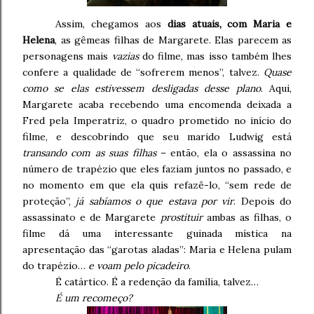
Assim, chegamos aos
dias atuais, com Maria e
Helena
, as gêmeas filhas de Margarete. Elas parecem as
personagens mais
vazias
do filme, mas isso também lhes
confere a qualidade de “sofrerem menos”, talvez.
Quase
como se elas estivessem desligadas desse plano
. Aqui,
Margarete acaba recebendo uma encomenda deixada a
Fred pela Imperatriz, o quadro prometido no início do
filme, e descobrindo que seu marido Ludwig está
transando com as suas filhas
– então, ela o assassina no
número de trapézio que eles faziam juntos no passado, e
no momento em que ela quis refazê-lo, “sem rede de
proteção”,
já sabíamos o que estava por vir
. Depois do
assassinato e de Margarete
prostituir
ambas as filhas, o
filme dá uma interessante guinada mística na
apresentação das “garotas aladas”: Maria e Helena pulam
do trapézio…
e voam pelo picadeiro
.
É catártico. É a redenção da família, talvez…
É um recomeço?