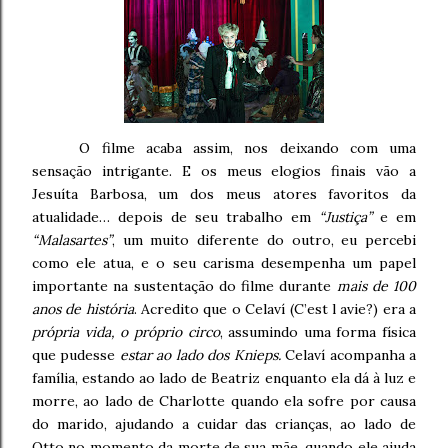
O filme acaba assim, nos deixando com uma
sensação intrigante. E os meus elogios finais vão a
Jesuíta Barbosa, um dos meus atores favoritos da
atualidade… depois de seu trabalho em
“Justiça”
e em
“Malasartes”
, um muito diferente do outro, eu percebi
como ele atua, e o seu carisma desempenha um papel
importante na sustentação do filme durante
mais de 100
anos de história
. Acredito que o Celaví (C’est l avie?) era a
própria vida, o próprio circo
, assumindo uma forma física
que pudesse
estar ao lado dos Knieps.
Celaví acompanha a
família, estando ao lado de Beatriz enquanto ela dá à luz e
morre, ao lado de Charlotte quando ela sofre por causa
do marido, ajudando a cuidar das crianças, ao lado de
Otto no momento da morte de sua mãe, quando ele ajuda