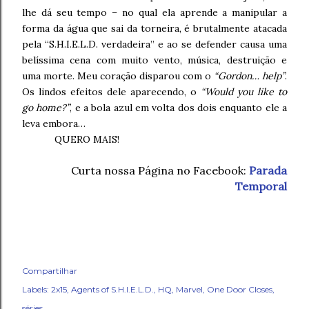
lhe dá seu tempo – no qual ela aprende a manipular a
forma da água que sai da torneira, é brutalmente atacada
pela “S.H.I.E.L.D. verdadeira” e ao se defender causa uma
belíssima cena com muito vento, música, destruição e
uma morte. Meu coração disparou com o
“Gordon… help”
.
Os lindos efeitos dele aparecendo, o
“Would you like to
go home?”
, e a bola azul em volta dos dois enquanto ele a
leva embora…
QUERO MAIS!
Curta nossa Página no Facebook:
Parada
Temporal
Compartilhar
Labels:
2x15
Agents of S.H.I.E.L.D.
HQ
Marvel
One Door Closes
séries