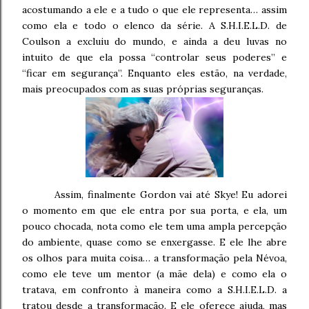
acostumando a ele e a tudo o que ele representa… assim
como ela e todo o elenco da série. A S.H.I.E.L.D. de
Coulson a excluiu do mundo, e ainda a deu luvas no
intuito de que ela possa “controlar seus poderes” e
“ficar em segurança”. Enquanto eles estão, na verdade,
mais preocupados com as suas próprias seguranças.
Assim, finalmente Gordon vai até Skye! Eu adorei
o momento em que ele entra por sua porta, e ela, um
pouco chocada, nota como ele tem uma ampla percepção
do ambiente, quase como se enxergasse. E ele lhe abre
os olhos para muita coisa… a transformação pela Névoa,
como ele teve um mentor (a mãe dela) e como ela o
tratava, em confronto à maneira como a S.H.I.E.L.D. a
tratou desde a transformação. E ele oferece ajuda, mas