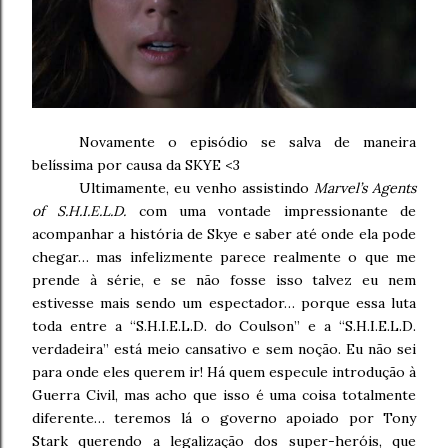
Novamente o episódio se salva de maneira
belíssima por causa da SKYE <3
Ultimamente, eu venho assistindo
Marvel’s Agents
of S.H.I.E.L.D.
com uma vontade impressionante de
acompanhar a história de Skye e saber até onde ela pode
chegar… mas infelizmente parece realmente o que me
prende à série, e se não fosse isso talvez eu nem
estivesse mais sendo um espectador… porque essa luta
toda entre a “S.H.I.E.L.D. do Coulson” e a “S.H.I.E.L.D.
verdadeira” está meio cansativo e sem noção. Eu não sei
para onde eles querem ir! Há quem especule introdução à
Guerra Civil, mas acho que isso é uma coisa totalmente
diferente… teremos lá o governo apoiado por Tony
Stark querendo a legalização dos super-heróis, que